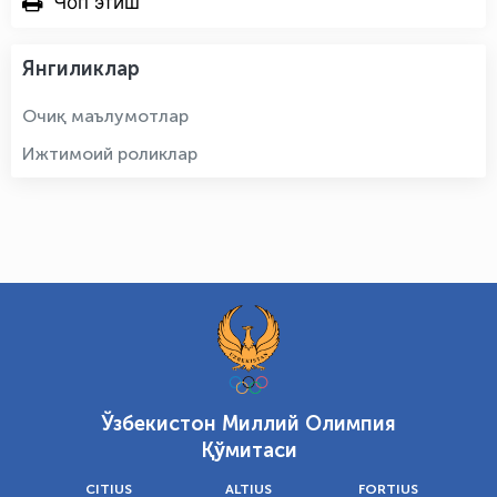
Чоп этиш
Янгиликлар
Очиқ маълумотлар
Ижтимоий роликлар
Ўзбекистон Миллий Олимпия
Қўмитаси
CITIUS
ALTIUS
FORTIUS