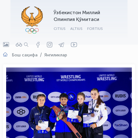
OLYMPCHIK AI - yordamchi
Ўзбекистон Миллий
Онлайн · olympic.uz
Олимпия Қўмитаси
CITIUS
ALTIUS
FORTIUS
Бош саҳифа
Янгиликлар