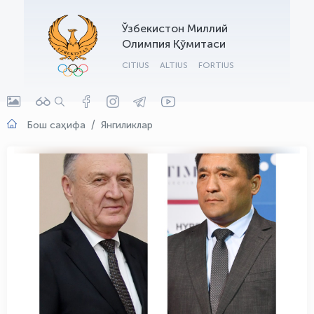
OLYMPCHIK AI - yordamchi
Ўзбекистон Миллий
Онлайн · olympic.uz
Олимпия Қўмитаси
CITIUS
ALTIUS
FORTIUS
Бош саҳифа
Янгиликлар