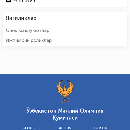
Чоп этиш
Янгиликлар
Очиқ маълумотлар
Ижтимоий роликлар
Ўзбекистон Миллий Олимпия
Қўмитаси
CITIUS
ALTIUS
FORTIUS