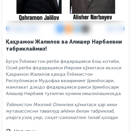
1 Июл 2025
1214
Қаҳрамон Жалилов ва Алишер Нарбаевни
табриклаймиз!
Бугун Ўзбекистон регби федерацияси бош котиби,
Осиё регби федерацияси Ижроия қўмитаси аъзоси
Қаҳрамон Жалилов ҳамда Ўзбекистон
Республикаси Мудофаа вазирининг ўринбосари,
мамлакат дзюдо федерацияси раиси ўринбосари
Алишер Нарбаев туғилган кунини нишонлашмоқда.
Ўзбекистон Миллий Олимпия қўмитаси ҳар икки
мутахассисни таваллуд айёми билан табриклаб,
уларга узоқ умр, сиҳат-саломатлик тилаб қолади.