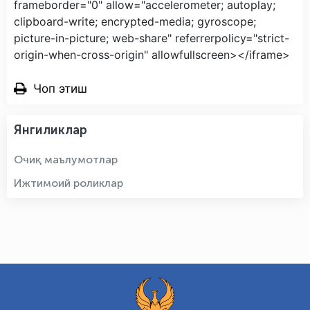
frameborder="0" allow="accelerometer; autoplay;
clipboard-write; encrypted-media; gyroscope;
picture-in-picture; web-share" referrerpolicy="strict-
origin-when-cross-origin" allowfullscreen></iframe>
Чоп этиш
Янгиликлар
Очиқ маълумотлар
Ижтимоий роликлар