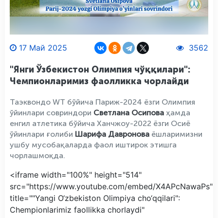
17 Май 2025
3562
"Янги Ўзбекистон Олимпия чўққилари":
Чемпионларимиз фаолликка чорлайди
Таэквондо WT бўйича Париж-2024 ёзги Олимпия
ўйинлари совриндори
Светлана Осипова
ҳамда
енгил атлетика бўйича Ханчжоу-2022 ёзги Осиё
ўйинлари ғолиби
Шарифа Давронова
ёшларимизни
ушбу мусобақаларда фаол иштирок этишга
чорлашмоқда.
<iframe width="100%" height="514"
src="https://www.youtube.com/embed/X4APcNawaPs"
title=""Yangi O‘zbekiston Olimpiya cho‘qqilari":
Chempionlarimiz faollikka chorlaydi"