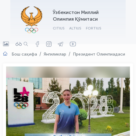
OLYMPCHIK AI - yordamchi
Ўзбекистон Миллий
Онлайн · olympic.uz
Олимпия Қўмитаси
CITIUS
ALTIUS
FORTIUS
Бош саҳифа
Янгиликлар
Президент Олимпиадаси