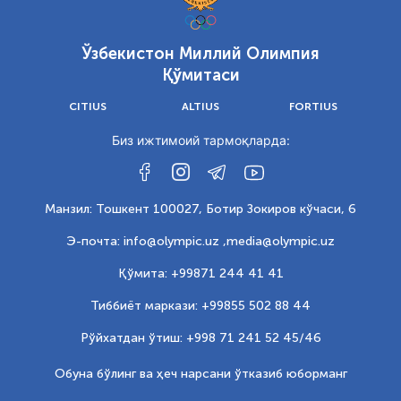
Ўзбекистон Миллий Олимпия
Қўмитаси
CITIUS
ALTIUS
FORTIUS
Биз ижтимоий тармоқларда:
Манзил: Тошкент 100027, Ботир Зокиров кўчаси, 6
Э-почта: info@olympic.uz ,
media@olympic.uz
Қўмита: +99871 244 41 41
Тиббиёт маркази: +99855 502 88 44
Рўйхатдан ўтиш: +998 71 241 52 45/46
Обуна бўлинг ва ҳеч нарсани ўтказиб юборманг