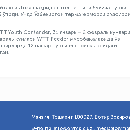
ойтахти Доха шаҳрида стол тенниси бўйича турли
 ўтади. Унда Ўзбекистон терма жамоаси аъзолар
T Youth Contender, 31 январь – 2 февраль кунлар
евраль кунлари WTT Feeder мусобақаларида ўз
рнирларда 12 нафар турли ёш тоифаларидаги
ган.
Манзил: Тошкент 100027, Ботир Зокиров
Э-почта: info@olympic.uz ,
media@olympi