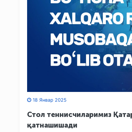
18 Январ 2025
Стол теннисчиларимиз Қата
қатнашишади