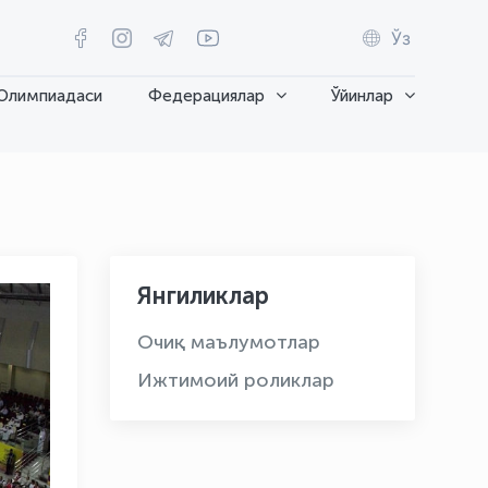
Ўз
Олимпиадаси
Федерациялар
Ўйинлар
Янгиликлар
Очиқ маълумотлар
Ижтимоий роликлар