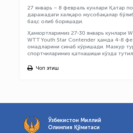
27 январь – 8 февраль кунлари Қатар п
даражадаги халқаро мусобақалар бўлиб
баҳс олиб боришади.
Ҳамюртларимиз 27-30 январь кунлари WT
WTT Youth Star Contender ҳамда 4-8 ф
омадларини синаб кўришади. Мазкур ту
спортчиларимиз қатнашиши кўзда тутил
Чоп этиш
Ўзбекистон Миллий
Олимпия Қўмитаси