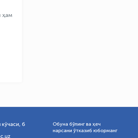
и ҳам
OLYMPCHIK AI - yordamchi
Онлайн · olympic.uz
и
 кўчаси, 6
Обуна бўлинг ва ҳеч
нарсани ўтказиб юборманг
c.uz