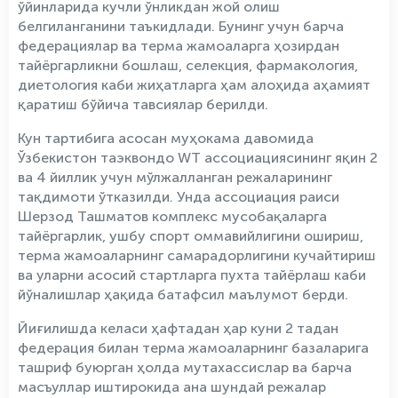
ўйинларида кучли ўнликдан жой олиш
белгиланганини таъкидлади. Бунинг учун барча
федерациялар ва терма жамоаларга ҳозирдан
тайёргарликни бошлаш, селекция, фармакология,
диетология каби жиҳатларга ҳам алоҳида аҳамият
қаратиш бўйича тавсиялар берилди.
Кун тартибига асосан муҳокама давомида
Ўзбекистон таэквондо WT ассоциациясининг яқин 2
ва 4 йиллик учун мўлжалланган режаларининг
тақдимоти ўтказилди. Унда ассоциация раиси
Шерзод Ташматов комплекс мусобақаларга
тайёргарлик, ушбу спорт оммавийлигини ошириш,
терма жамоаларнинг самарадорлигини кучайтириш
ва уларни асосий стартларга пухта тайёрлаш каби
йўналишлар ҳақида батафсил маълумот берди.
Йиғилишда келаси ҳафтадан ҳар куни 2 тадан
федерация билан терма жамоаларнинг базаларига
ташриф буюрган ҳолда мутахассислар ва барча
масъуллар иштирокида ана шундай режалар