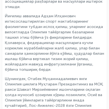
ассоциациялар раҳбарлари ва масъуллари иштирок
этишди.
Йиғилиш аввалида Адҳам Илҳамович
ихтисослаштирилган спорт мактабларининг
фаолиятини тубдан ислоҳ қилиш, уларнинг асосида
вилоятларда Олимпия тайёргарлик базаларини
ташкил этиш бўйича ўз фикрларини билдирди.
Қолаверса, федерациялар масъулларига кучли
хорижлик мураббийларни жалб қилиш, улар билан
самарали ҳамкорликни йўлга қўйиш, ҳудудлар билан
ишлаш бўйича вертикал тизим жорий қилиш,
жойлардаги мавжуд инфратузилмани ўрганиш,
бўйича топшириқ берди.
Шунингдек, Отабек Муҳаммадалиевич янги
Олимпия циклига Муҳтарам Президентимиз ва МОҚ
раиси Шавкат Мирзиёевнинг ишончларини оқлаган
ҳолда муносиб ҳозирлик кўриш лозимлиги, Осиё ва
Олимпия ўйинларига тайёргарликни янада
кучайтириб, Лос-Анжелес-2028 ёзги Олимпия