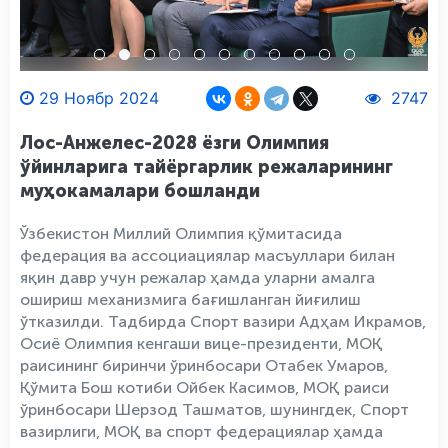
29 Ноябр 2024
2747
Лос-Анжелес-2028 ёзги Олимпия
ўйинларига тайёргарлик режаларининг
муҳокамалари бошланди
Ўзбекистон Миллий Олимпия қўмитасида
федерация ва ассоциациялар масъуллари билан
яқин давр учун режалар ҳамда уларни амалга
ошириш механизмига бағишланган йиғилиш
ўтказилди. Тадбирда Спорт вазири Адҳам Икрамов,
Осиё Олимпия кенгаши вице-президенти, МОҚ
раисининг биринчи ўринбосари Отабек Умаров,
Қўмита Бош котиби Ойбек Касимов, МОҚ раиси
ўринбосари Шерзод Ташматов, шунингдек, Спорт
вазирлиги, МОҚ ва спорт федерациялар ҳамда