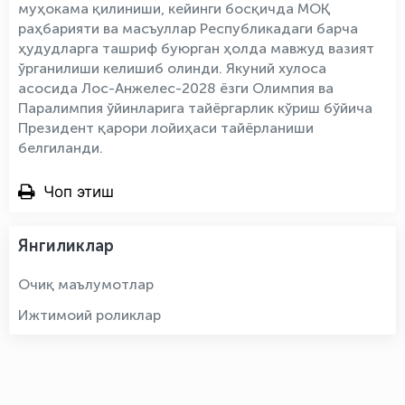
муҳокама қилиниши, кейинги босқичда МОҚ
раҳбарияти ва масъуллар Республикадаги барча
ҳудудларга ташриф буюрган ҳолда мавжуд вазият
ўрганилиши келишиб олинди. Якуний хулоса
асосида Лос-Анжелес-2028 ёзги Олимпия ва
Паралимпия ўйинларига тайёргарлик кўриш бўйича
Президент қарори лойиҳаси тайёрланиши
белгиланди.
Чоп этиш
Янгиликлар
Очиқ маълумотлар
Ижтимоий роликлар