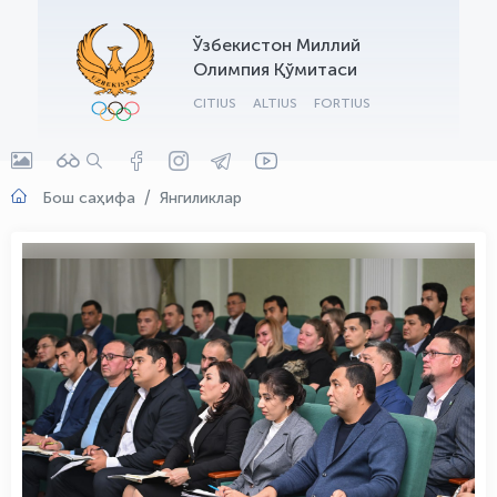
OLYMPCHIK AI - yordamchi
Ўзбекистон Миллий
Онлайн · olympic.uz
Олимпия Қўмитаси
CITIUS
ALTIUS
FORTIUS
Бош саҳифа
Янгиликлар