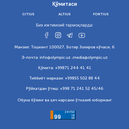
Қўмитаси
CITIUS
ALTIUS
FORTIUS
Биз ижтимоий тармоқларда:
Манзил: Тошкент 100027, Ботир Зокиров кўчаси, 6
Э-почта: info@olympic.uz ,
media@olympic.uz
Қўмита: +99871 244 41 41
Тиббиёт маркази: +99855 502 88 44
Рўйхатдан ўтиш: +998 71 241 52 45/46
Обуна бўлинг ва ҳеч нарсани ўтказиб юборманг