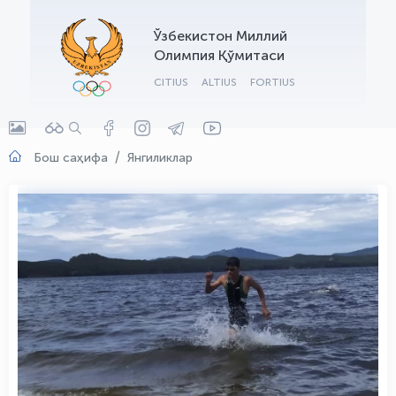
OLYMPCHIK AI - yordamchi
Ўзбекистон Миллий
Онлайн · olympic.uz
Олимпия Қўмитаси
CITIUS
ALTIUS
FORTIUS
Бош саҳифа
Янгиликлар