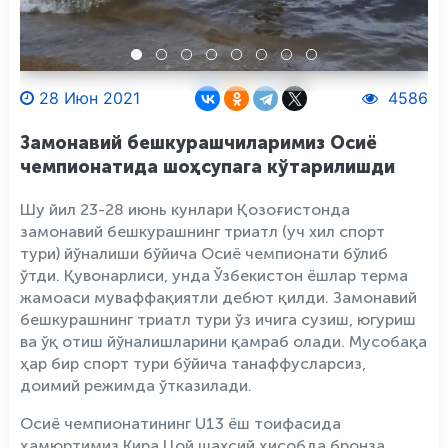
28 Июн 2021
4586
Замонавий бешкурашчиларимиз Осиё
чемпионатида шоҳсупага кўтарилишди
Шу йил 23-28 июнь кунлари Қозоғистонда
замонавий бешкурашнинг триатл (уч хил спорт
тури) йўналиши бўйича Осиё чемпионати бўлиб
ўтди. Қувонарлиси, унда Ўзбекистон ёшлар терма
жамоаси муваффақиятли дебют қилди. Замонавий
бешкурашнинг триатл тури ўз ичига сузиш, югуриш
ва ўқ отиш йўналишларини қамраб олади. Мусобақа
ҳар бир спорт тури бўйича танаффусларсиз,
доимий режимда ўтказилади.
Осиё чемпионатининг U13 ёш тоифасида
ҳамюртимиз Кира Цой шахсий ҳисобда бронза