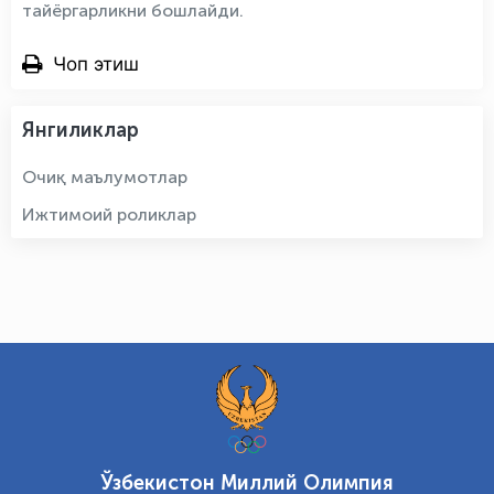
тайёргарликни бошлайди.
Чоп этиш
Янгиликлар
Очиқ маълумотлар
Ижтимоий роликлар
Ўзбекистон Миллий Олимпия