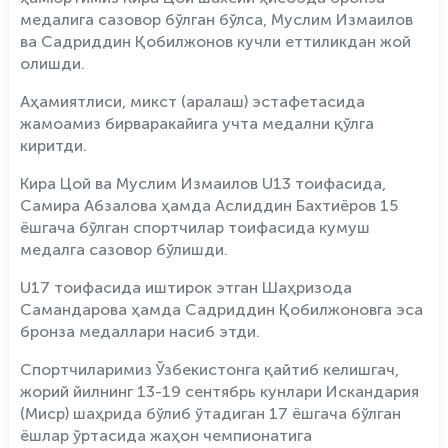
медалига сазовор бўлган бўлса, Муслим Измаилов
ва Садриддин Қобилжонов кучли еттиликдан жой
олишди.
Аҳамиятлиси, микст (аралаш) эстафетасида
жамоамиз бирваракайига учта медални қўлга
киритди.
Кира Цой ва Муслим Измаилов U13 тоифасида,
Самира Абзалова ҳамда Аслиддин Бахтиёров 15
ёшгача бўлган спортчилар тоифасида кумуш
медалга сазовор бўлишди.
U17 тоифасида иштирок этган Шаҳризода
Самандарова ҳамда Садриддин Қобилжоновга эса
бронза медаллари насиб этди.
Спортчиларимиз Ўзбекистонга қайтиб келишгач,
жорий йилнинг 13-19 сентябрь кунлари Искандария
(Миср) шаҳрида бўлиб ўтадиган 17 ёшгача бўлган
ёшлар ўртасида жаҳон чемпионатига