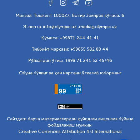
Манзил: Тошкент 100027, Ботир Зокиров кўчаси, 6
Э-почта: info@olympic.uz ,
media@olympic.uz
Қўмита: +99871 244 41 41
Тиббиёт маркази: +99855 502 88 44
Рўйхатдан ўтиш: +998 71 241 52 45/46
Обуна бўлинг ва ҳеч нарсани ўтказиб юборманг
Сайтдаги барча материаллардан қуйидаги лицензия бўйича
фойдаланиш мумкин:
Creative Commons Attribution 4.0 International
.