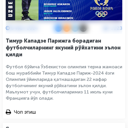
9 Июл 2024
2223
Тимур Кападзе Парижга борадиган
футболчиларнинг якуний рўйхатини эълон
қилди
Футбол бўйича Ўзбекистон олимпия терма жамоаси
бош мураббийи Тимур Кападзе Париж-2024 ёзги
Олимпия ўйинларида қатнашадиган 22 нафар
футболчининг якуний рўйхатини эълон қилди.
Маълумот учун, футболчиларимиз 11 июль куни
Францияга йўл олади.
Чоп этиш