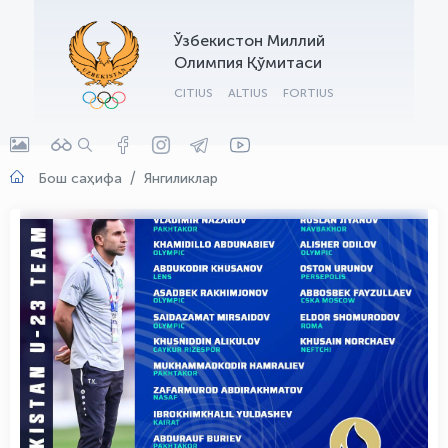
OLYMPCHIK AI - yordamchi
Ўзбекистон Миллий
Онлайн · olympic.uz
Олимпия Қўмитаси
CITIUS
ALTIUS
FORTIUS
Бош саҳифа
Янгиликлар