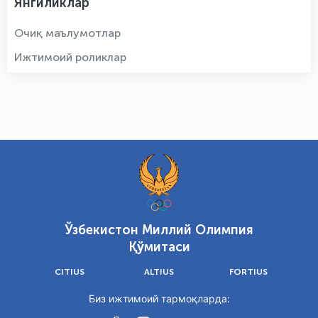
Янгиликлар
Очиқ маълумотлар
Ижтимоий роликлар
Ўзбекистон Миллий Олимпия
Қўмитаси
CITIUS
ALTIUS
FORTIUS
Биз ижтимоий тармоқларда: