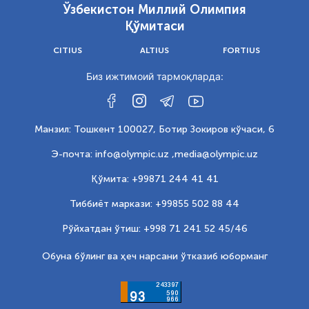
Ўзбекистон Миллий Олимпия
Қўмитаси
CITIUS
ALTIUS
FORTIUS
Биз ижтимоий тармоқларда:
Манзил: Тошкент 100027, Ботир Зокиров кўчаси, 6
Э-почта: info@olympic.uz ,
media@olympic.uz
Қўмита: +99871 244 41 41
Тиббиёт маркази: +99855 502 88 44
Рўйхатдан ўтиш: +998 71 241 52 45/46
Обуна бўлинг ва ҳеч нарсани ўтказиб юборманг