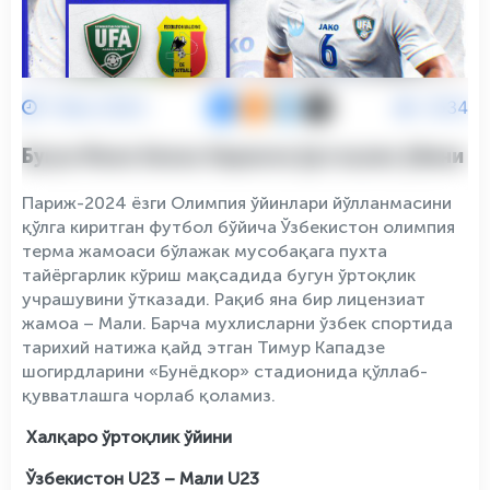
7 Июн 2024
2534
Бугун Мали билан биринчи ўртоқлик ўйини
Париж-2024 ёзги Олимпия ўйинлари йўлланмасини
қўлга киритган футбол бўйича Ўзбекистон олимпия
терма жамоаси бўлажак мусобақага пухта
тайёргарлик кўриш мақсадида бугун ўртоқлик
учрашувини ўтказади. Рақиб яна бир лицензиат
жамоа – Мали. Барча мухлисларни ўзбек спортида
тарихий натижа қайд этган Тимур Кападзе
шогирдларини «Бунёдкор» стадионида қўллаб-
қувватлашга чорлаб қоламиз.
Халқаро ўртоқлик ўйини
Ўзбекистон U23 – Мали U23