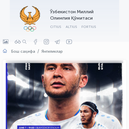
OLYMPCHIK AI - yordamchi
Ўзбекистон Миллий
Онлайн · olympic.uz
Олимпия Қўмитаси
CITIUS
ALTIUS
FORTIUS
Бош саҳифа
Янгиликлар