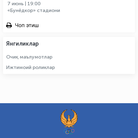
7 июнь | 19:00
«Бунёдкор» стадиони
Чоп этиш
Янгиликлар
Очиқ маълумотлар
Ижтимоий роликлар