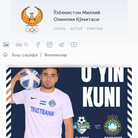
OLYMPCHIK AI - yordamchi
Ўзбекистон Миллий
Онлайн · olympic.uz
Олимпия Қўмитаси
CITIUS
ALTIUS
FORTIUS
Бош саҳифа
Янгиликлар