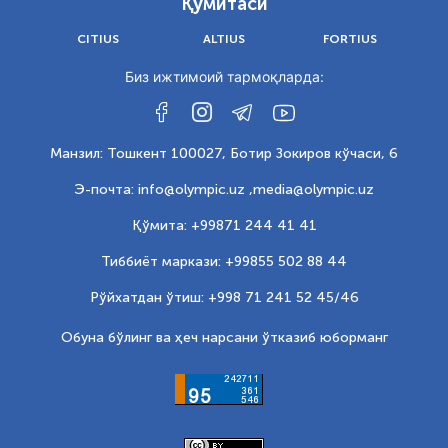
Қўмитаси
CITIUS
ALTIUS
FORTIUS
Биз ижтимоий тармоқларда:
Манзил: Тошкент 100027, Ботир Зокиров кўчаси, 6
Э-почта: info@olympic.uz ,
media@olympic.uz
Қўмита: +99871 244 41 41
Тиббиёт маркази: +99855 502 88 44
Рўйхатдан ўтиш: +998 71 241 52 45/46
Обуна бўлинг ва ҳеч нарсани ўтказиб юборманг