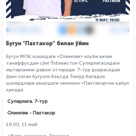
11 Май 2024
2312
Бугун "Пахтакор" билан ўйин
Бугун МОҚ қошидаги «Олимпик» клуби кичик
танаффусдан сўнг Ўзбекистон Суперлигасидаги
иштирокини давом эттиради. 7-тур доирасидан
ўрин олган бугунги баҳсда Тимур Кападзе
шогирдлари амалдаги чемпион «Пахтакор»ни қабул
қилади.
Суперлига. 7-тур
Олимпик - Пахтакор
19:00, 11 май
«Жар» стадиони, Тошкент