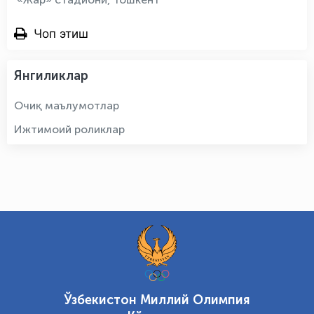
Чоп этиш
Янгиликлар
Очиқ маълумотлар
Ижтимоий роликлар
Ўзбекистон Миллий Олимпия