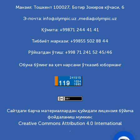
Манзил: Тошкент 100027, Ботир Зокиров кўчаси, 6
Э-почта: info@olympic.uz ,
media@olympic.uz
Қўмита: +99871 244 41 41
Тиббиёт маркази: +99855 502 88 44
Рўйхатдан ўтиш: +998 71 241 52 45/46
Обуна бўлинг ва ҳеч нарсани ўтказиб юборманг
Сайтдаги барча материаллардан қуйидаги лицензия бўйича
фойдаланиш мумкин:
Creative Commons Attribution 4.0 International
.