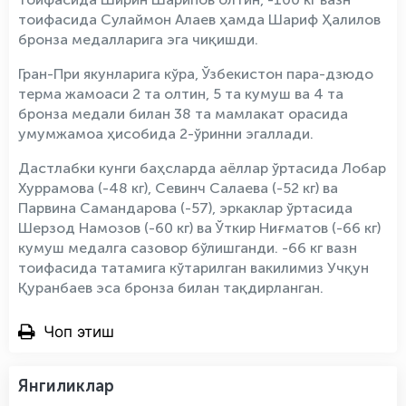
тоифасида Сулаймон Алаев ҳамда Шариф Ҳалилов
бронза медалларига эга чиқишди.
Гран-При якунларига кўра, Ўзбекистон пара-дзюдо
терма жамоаси 2 та олтин, 5 та кумуш ва 4 та
бронза медали билан 38 та мамлакат орасида
умумжамоа ҳисобида 2-ўринни эгаллади.
Дастлабки кунги баҳсларда аёллар ўртасида Лобар
Хуррамова (-48 кг), Севинч Салаева (-52 кг) ва
Парвина Самандарова (-57), эркаклар ўртасида
Шерзод Намозов (-60 кг) ва Ўткир Ниғматов (-66 кг)
кумуш медалга сазовор бўлишганди. -66 кг вазн
тоифасида татамига кўтарилган вакилимиз Учқун
Қуранбаев эса бронза билан тақдирланган.
Чоп этиш
Янгиликлар