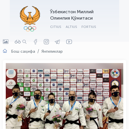
OLYMPCHIK AI - yordamchi
Ўзбекистон Миллий
Онлайн · olympic.uz
Олимпия Қўмитаси
CITIUS
ALTIUS
FORTIUS
Бош саҳифа
Янгиликлар