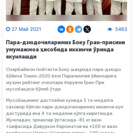
27 Май 2021
5463
Пара-дзюдочиларимиз Боку Гран-присини
умумажмоа ҳисобида иккинчи ўринда
якунлашди
Озарбайжон пойтахти Боку шаҳрида пара-дзюдо
бўйича Токио-2020 ёзги Паралимпия ўйинларига
муҳим рейтинг очколари берувчи Гран-При
мусобақаси бўлиб ўтди.
Мусобақанинг дастлабки кунида 5 та медалга
сазовор бўлган пара-дзюдочиларимиз иккинчи кун
дастурида яна 4 та медални қўлга киритишди.
Жумладан, эркаклар ўртасида -81 кг вазн
тоифасида Давурхон Кароматов ва +100 кг вазн
тоифасида Ширин Шарипов олтин, -100 кг вазн