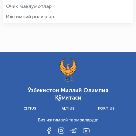
Очиқ маълумотлар
Ижтимоий роликлар
Ўзбекистон Миллий Олимпия
Қўмитаси
CITIUS
ALTIUS
FORTIUS
Биз ижтимоий тармоқларда: