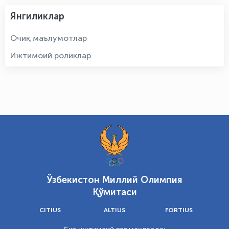
Янгиликлар
Очиқ маълумотлар
Ижтимоий роликлар
Ўзбекистон Миллий Олимпия
Қўмитаси
CITIUS
ALTIUS
FORTIUS