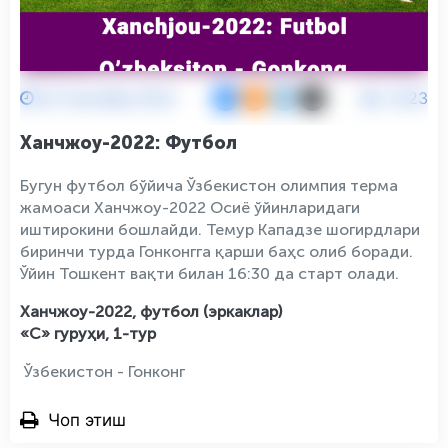
22 Сентябр 2023
2523
Ханчжоу-2022: Футбол
Бугун футбол бўйича Ўзбекистон олимпия терма
жамоаси Ханчжоу-2022 Осиё ўйинларидаги
иштирокини бошлайди. Темур Кападзе шогирдлари
биринчи турда Гонконгга қарши баҳс олиб боради.
Ўйин Тошкент вақти билан 16:30 да старт олади.
Ханчжоу-2022, футбол (эркаклар)
«С» гуруҳи, 1-тур
Ўзбекистон - Гонконг
Чоп этиш