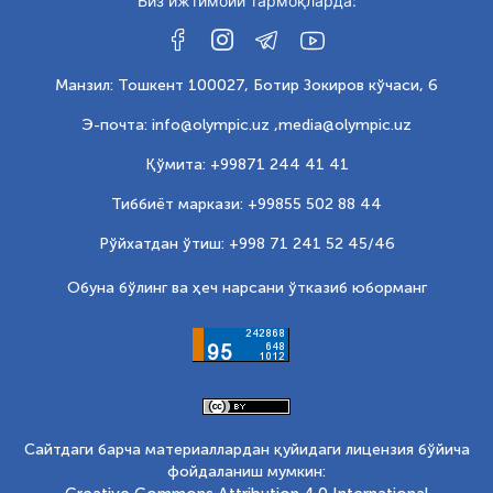
Биз ижтимоий тармоқларда:
Манзил: Тошкент 100027, Ботир Зокиров кўчаси, 6
Э-почта: info@olympic.uz ,
media@olympic.uz
Қўмита: +99871 244 41 41
Тиббиёт маркази: +99855 502 88 44
Рўйхатдан ўтиш: +998 71 241 52 45/46
Обуна бўлинг ва ҳеч нарсани ўтказиб юборманг
Сайтдаги барча материаллардан қуйидаги лицензия бўйича
фойдаланиш мумкин: