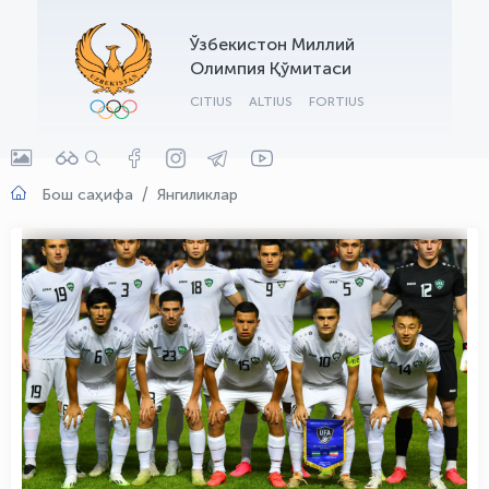
OLYMPCHIK AI - yordamchi
Ўзбекистон Миллий
Онлайн · olympic.uz
Олимпия Қўмитаси
CITIUS
ALTIUS
FORTIUS
Бош саҳифа
Янгиликлар