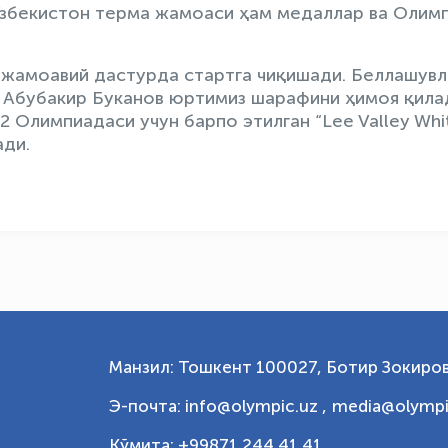
Ўзбекистон терма жамоаси ҳам медаллар ва Олим
 жамоавий дастурда стартга чиқишади. Беллашув
а Абубакир Буканов юртимиз шарафини ҳимоя қила
 Олимпиадаси учун барпо этилган “Lee Valley Whi
ади.
Манзил: Тошкент 100027, Ботир Зокиров
Э-почта: info@olympic.uz ,
media@olympi
Қўмита: +99871 244 41 41