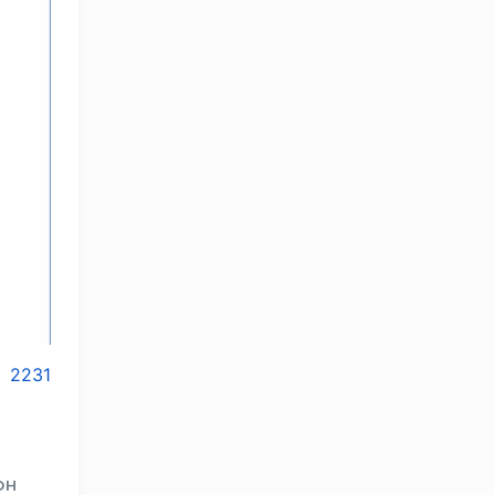
2231
он