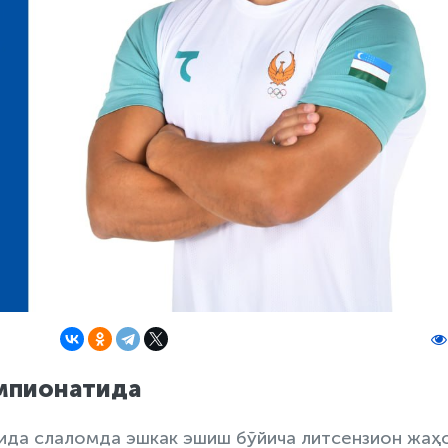
мпионатида
ида слаломда эшкак эшиш бўйича литсензион жаҳ