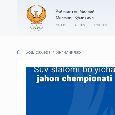
Ўзбекистон Миллий
Олимпия Қўмитаси
CITIUS
ALTIUS
FORTIUS
Бош саҳифа
Янгиликлар