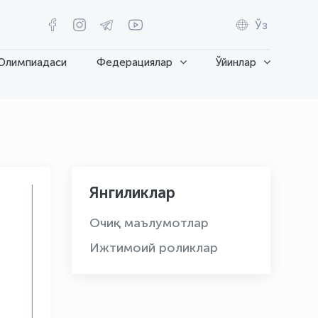
Ўз
Олимпиадаси
Федерациялар
Ўйинлар
Янгиликлар
Очиқ маълумотлар
Ижтимоий роликлар