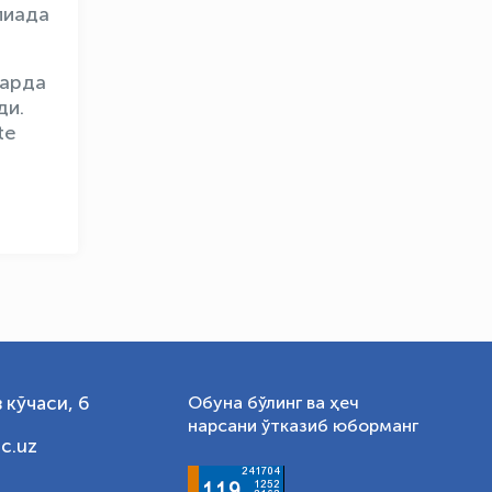
пиада
OLYMPCHIK AI - yordamchi
Онлайн · olympic.uz
ларда
ди.
te
 кўчаси, 6
Обуна бўлинг ва ҳеч
нарсани ўтказиб юборманг
c.uz