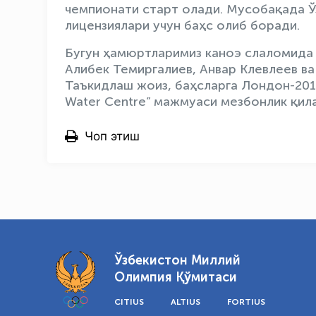
чемпионати старт олади. Мусобақада 
лицензиялари учун баҳс олиб боради.
Бугун ҳамюртларимиз каноэ слаломида
Алибек Темиргалиев, Анвар Клевлеев в
Таъкидлаш жоиз, баҳсларга Лондон-2012
Water Centre” мажмуаси мезбонлик қил
Чоп этиш
Ўзбекистон Миллий
Олимпия Қўмитаси
CITIUS
ALTIUS
FORTIUS