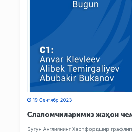
19 Сентябр 2023
Слаломчиларимиз жаҳон че
Бугун Англиянинг Хартфордшир графлиг