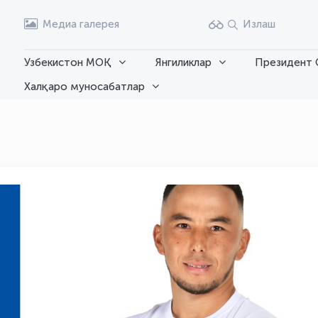
Медиа галерея
Излаш
Узбекистон МОҚ
Янгиликлар
Президент 
Халқаро муносабатлар