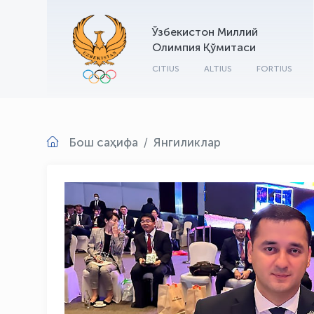
Ўзбекистон Миллий
Олимпия Қўмитаси
CITIUS
ALTIUS
FORTIUS
Бош саҳифа
Янгиликлар