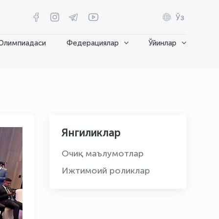
Ўз
Олимпиадаси
Федерациялар
Ўйинлар
Янгиликлар
Очиқ маълумотлар
Ижтимоий роликлар