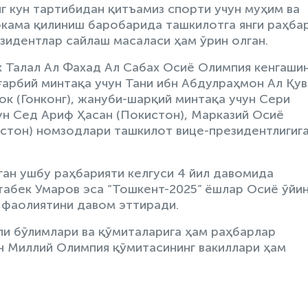
г кун тартибидан қитъамиз спорти учун муҳим ва
кама қилиниш баробарида ташкилотга янги раҳбар
зидентлар сайлаш масаласи ҳам ўрин олган.
х Талал Ал Фахад Ал Сабах Осиё Олимпия кенгаши
ғарбий минтақа учун Тани ибн Абдулраҳмон Ал Қу
ок (Гонконг), жануби-шарқий минтақа учун Сери
ун Сед Ариф Ҳасан (Покистон), Марказий Осиё
истон) номзодлари ташкилот вице-президентлигиг
ан ушбу раҳбарияти келгуси 4 йил давомида
абек Умаров эса “Тошкент-2025” ёшлар Осиё ўйи
 фаолиятини давом эттиради.
и бўлимлари ва қўмиталарига ҳам раҳбарлар
н Миллий Олимпия қўмитасининг вакиллари ҳам