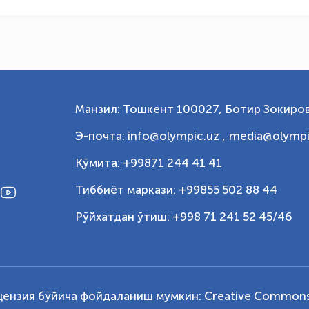
Манзил: Тошкент 100027, Ботир Зокиров
Э-почта: info@olympic.uz ,
media@olympi
Қўмита: +99871 244 41 41
Тиббиёт маркази: +99855 502 88 44
Рўйхатдан ўтиш: +998 71 241 52 45/46
цензия бўйича фойдаланиш мумкин:
Creative Commons 