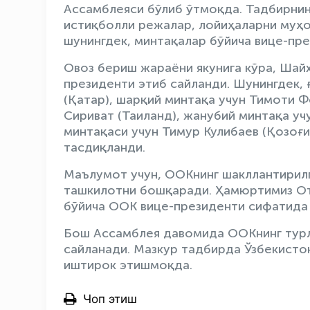
Ассамблеяси бўлиб ўтмоқда. Тадбирнин
истиқболли режалар, лойиҳаларни муҳо
шунингдек, минтақалар бўйича вице-пре
Овоз бериш жараёни якунига кўра, Шай
президенти этиб сайланди. Шунингдек, 
(Қатар), шарқий минтақа учун Тимоти Ф
Сириват (Таиланд), жанубий минтақа уч
минтақаси учун Тимур Кулибаев (Қозоғ
тасдиқланди.
Маълумот учун, ООКнинг шакллантирилг
ташкилотни бошқаради. Ҳамюртимиз От
бўйича ООК вице-президенти сифатида
Бош Ассамблея давомида ООКнинг турл
сайланади. Мазкур тадбирда Ўзбекисто
иштирок этишмоқда.
Чоп этиш