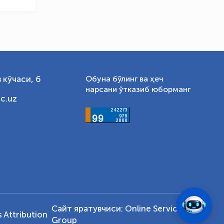
 кўчаси, 6
Обуна бўлинг ва ҳеч
нарсани ўтказиб юборманг
c.uz
Сайт яратувчиси:
Online Service
Attribution
Group