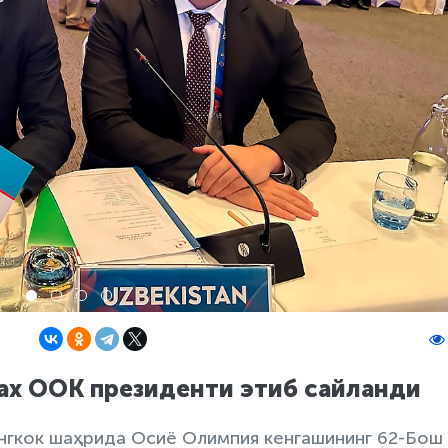
ах ООК президенти этиб сайланди
нгкок шаҳрида Осиё Олимпия кенгашининг 62-Бош