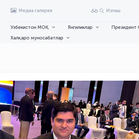
Медиа галерея
Излаш
Узбекистон МОҚ
Янгиликлар
Президент 
Халқаро муносабатлар