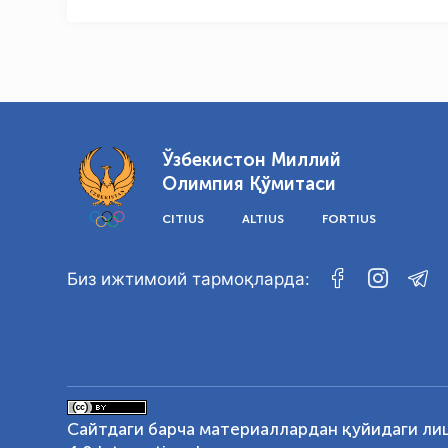
Ўзбекистон Миллий
Олимпия Қўмитаси
CITIUS
ALTIUS
FORTIUS
Биз ижтимоий тармоқларда:
Сайтдаги барча материаллардан қуйидаги ли