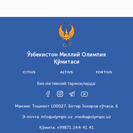
Ўзбекистон Миллий Олимпия
Қўмитаси
CITIUS
ALTIUS
FORTIUS
Биз ижтимоий тармоқларда:
Манзил: Тошкент 100027, Ботир Зокиров кўчаси, 6
Э-почта: info@olympic.uz ,
media@olympic.uz
Қўмита: +99871 244 41 41