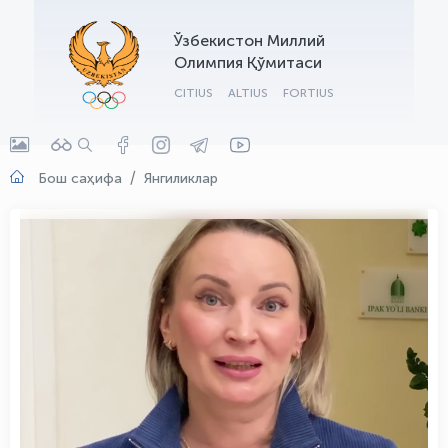
OLYMPCHIK AI - yordamchi
Ўзбекистон Миллий
Онлайн · olympic.uz
Олимпия Қўмитаси
CITIUS
ALTIUS
FORTIUS
Бош саҳифа
Янгиликлар