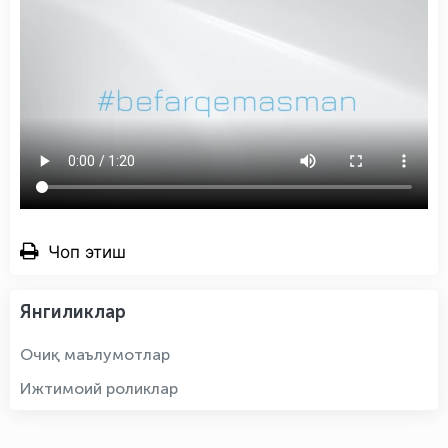
Чоп этиш
Янгиликлар
Очиқ маълумотлар
Ижтимоий роликлар