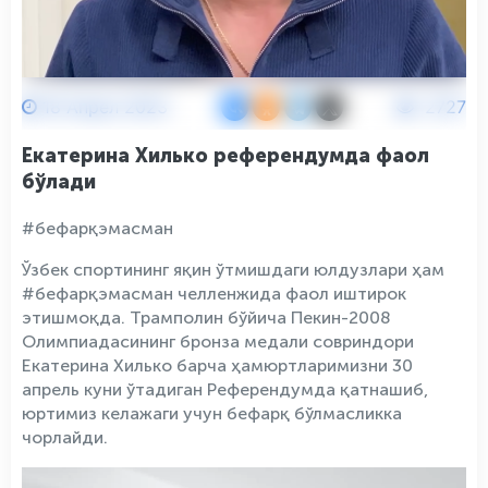
18 Апрел 2023
2727
Екатерина Хилько референдумда фаол
бўлади
#бефарқэмасман
Ўзбек спортининг яқин ўтмишдаги юлдузлари ҳам
#бефарқэмасман челленжида фаол иштирок
этишмоқда. Трамполин бўйича Пекин-2008
Олимпиадасининг бронза медали совриндори
Екатерина Хилько барча ҳамюртларимизни 30
апрель куни ўтадиган Референдумда қатнашиб,
юртимиз келажаги учун бефарқ бўлмасликка
чорлайди.