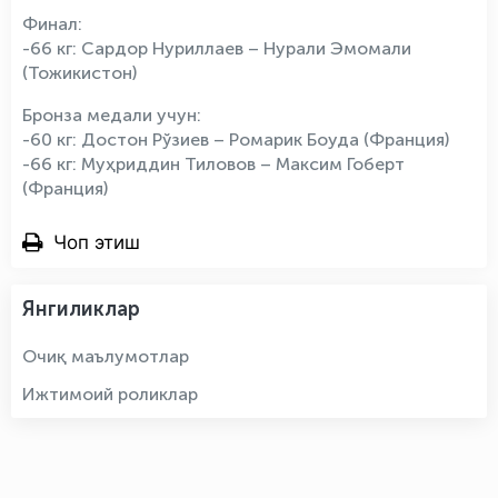
Финал:
-66 кг: Сардор Нуриллаев – Нурали Эмомали
(Тожикистон)
Бронза медали учун:
-60 кг: Достон Рўзиев – Ромарик Боуда (Франция)
-66 кг: Муҳриддин Тиловов – Максим Гоберт
(Франция)
Чоп этиш
Янгиликлар
Очиқ маълумотлар
Ижтимоий роликлар