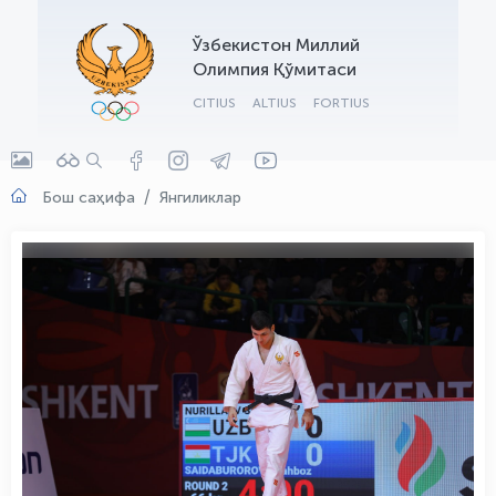
OLYMPCHIK AI - yordamchi
Ўзбекистон Миллий
Онлайн · olympic.uz
Олимпия Қўмитаси
CITIUS
ALTIUS
FORTIUS
Бош саҳифа
Янгиликлар