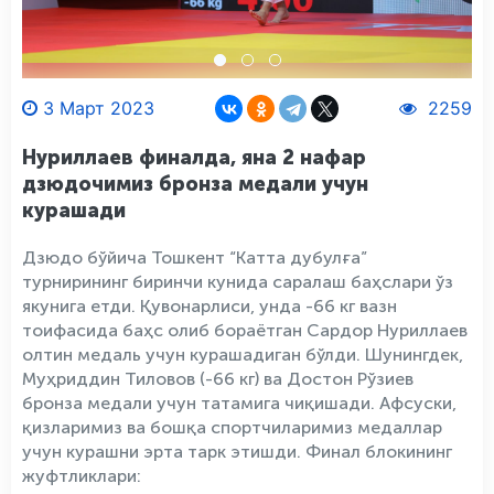
3 Март 2023
2259
Нуриллаев финалда, яна 2 нафар
дзюдочимиз бронза медали учун
курашади
Дзюдо бўйича Тошкент “Катта дубулға”
турнирининг биринчи кунида саралаш баҳслари ўз
якунига етди. Қувонарлиси, унда -66 кг вазн
тоифасида баҳс олиб бораётган Сардор Нуриллаев
олтин медаль учун курашадиган бўлди. Шунингдек,
Муҳриддин Тиловов (-66 кг) ва Достон Рўзиев
бронза медали учун татамига чиқишади. Афсуски,
қизларимиз ва бошқа спортчиларимиз медаллар
учун курашни эрта тарк этишди. Финал блокининг
жуфтликлари: