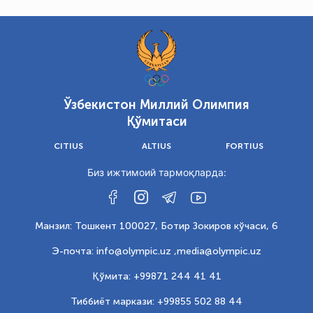
Ўзбекистон Миллий Олимпия
Қўмитаси
CITIUS
ALTIUS
FORTIUS
Биз ижтимоий тармоқларда:
Манзил: Тошкент 100027, Ботир Зокиров кўчаси, 6
Э-почта: info@olympic.uz ,
media@olympic.uz
Қўмита: +99871 244 41 41
Тиббиёт маркази: +99855 502 88 44