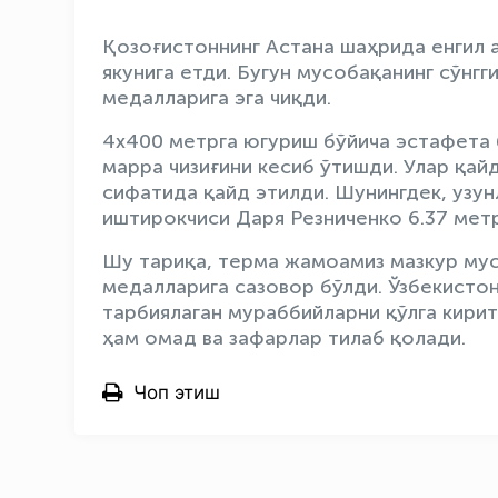
Қозоғистоннинг Астана шаҳрида енгил 
якунига етди. Бугун мусобақанинг сўнг
медалларига эга чиқди.
4х400 метрга югуриш бўйича эстафета б
марра чизиғини кесиб ўтишди. Улар қайд
сифатида қайд этилди. Шунингдек, узу
иштирокчиси Даря Резниченко 6.37 метр
Шу тариқа, терма жамоамиз мазкур мус
медалларига сазовор бўлди. Ўзбекисто
тарбиялаган мураббийларни қўлга кирит
ҳам омад ва зафарлар тилаб қолади.
Чоп этиш