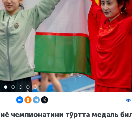
сиё чемпионатини тўртта медаль би