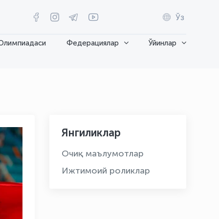
Ўз
Олимпиадаси
Федерациялар
Ўйинлар
Янгиликлар
Очиқ маълумотлар
Ижтимоий роликлар