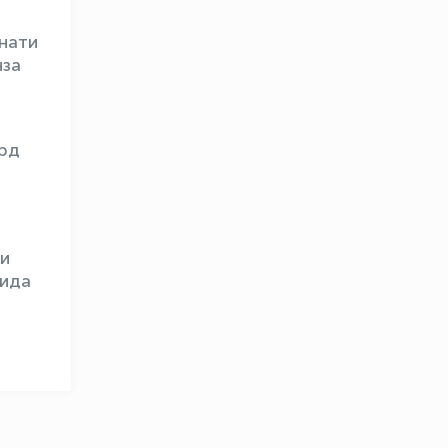
нати
нза
орд
OLYMPCHIK AI - yordamchi
Онлайн · olympic.uz
ни
сида