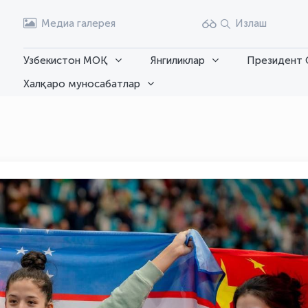
Медиа галерея
Излаш
Узбекистон МОҚ
Янгиликлар
Президент 
Халқаро муносабатлар