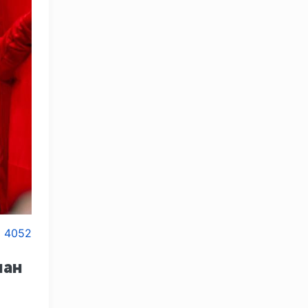
4052
лан