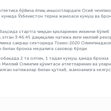
атлетика бўйича ёпиқ иншоотлардаги Осиё чемпио
ги кунида Ўзбекистон терма жамоаси кумуш ва бро
аҳсида стартга чиққан қизларимиз иккинчи бўлиб
 этган 3:46:45 дақиқалик натижа янги миллий рек
нликка сакраш секторида Токио-2020 Олимпиадаси
 билан бронза медалига сазовор бўлди.
обақада 2 та олтин, 1 тадан кумуш ҳамда бронза
н Миллий Олимпия қўмитаси атлетларимиз ва улар
илган натижалар билан қутлаб, жамоамизга келгу