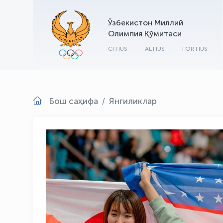
Ўзбекистон Миллий
Олимпия Қўмитаси
CITIUS
ALTIUS
FORTIUS
Бош саҳифа
Янгиликлар