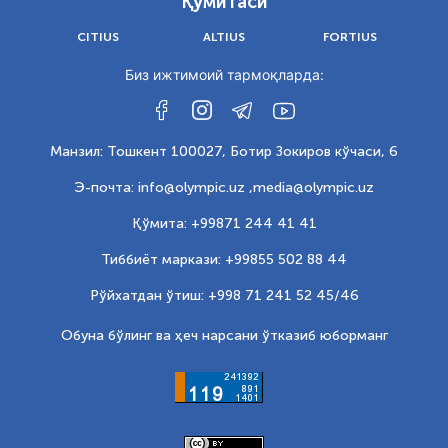
Қўмитаси
CITIUS
ALTIUS
FORTIUS
Биз ижтимоий тармоқларда:
Манзил: Тошкент 100027, Ботир Зокиров кўчаси, 6
Э-почта: info@olympic.uz ,
media@olympic.uz
Қўмита: +99871 244 41 41
Тиббиёт маркази: +99855 502 88 44
Рўйхатдан ўтиш: +998 71 241 52 45/46
Обуна бўлинг ва ҳеч нарсани ўтказиб юборманг