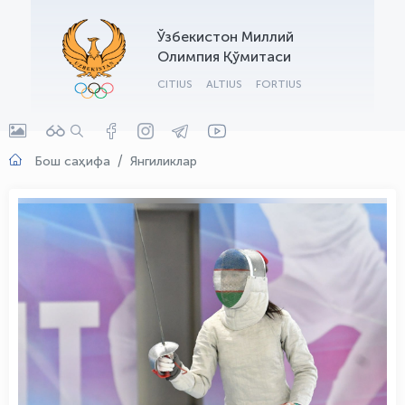
OLYMPCHIK AI - yordamchi
Ўзбекистон Миллий
Онлайн · olympic.uz
Олимпия Қўмитаси
CITIUS
ALTIUS
FORTIUS
Бош саҳифа
Янгиликлар