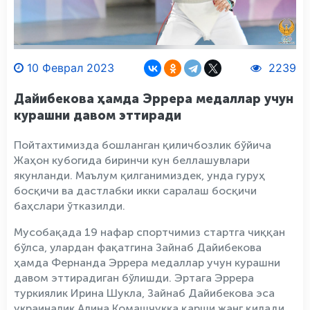
10 Феврал 2023
2239
Дайибекова ҳамда Эррера медаллар учун
курашни давом эттиради
Пойтахтимизда бошланган қиличбозлик бўйича
Жаҳон кубогида биринчи кун беллашувлари
якунланди. Маълум қилганимиздек, унда гуруҳ
босқичи ва дастлабки икки саралаш босқичи
баҳслари ўтказилди.
Мусобақада 19 нафар спортчимиз стартга чиққан
бўлса, улардан фақатгина Зайнаб Дайибекова
ҳамда Фернанда Эррера медаллар учун курашни
давом эттирадиган бўлишди. Эртага Эррера
туркиялик Ирина Шукла, Зайнаб Дайибекова эса
украиналик Алина Комашчукка қарши жанг қилади.