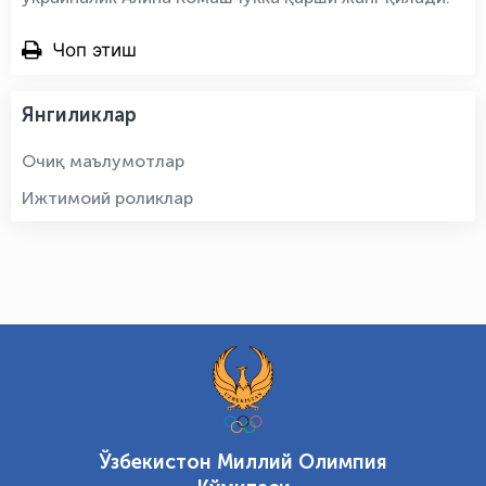
Чоп этиш
Янгиликлар
Очиқ маълумотлар
Ижтимоий роликлар
Ўзбекистон Миллий Олимпия