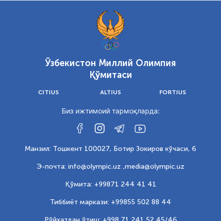
Ўзбекистон Миллий Олимпия
Қўмитаси
CITIUS
ALTIUS
FORTIUS
Биз ижтимоий тармоқларда:
Манзил: Тошкент 100027, Ботир Зокиров кўчаси, 6
Э-почта: info@olympic.uz ,
media@olympic.uz
Қўмита: +99871 244 41 41
Тиббиёт маркази: +99855 502 88 44
Рўйхатдан ўтиш: +998 71 241 52 45/46