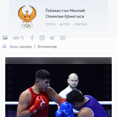
OLYMPCHIK AI - yordamchi
Ўзбекистон Миллий
Онлайн · olympic.uz
Олимпия Қўмитаси
CITIUS
ALTIUS
FORTIUS
Бош саҳифа
Янгиликлар