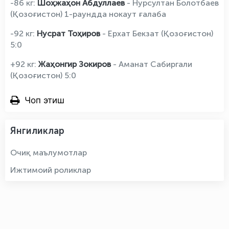
-86 кг:
Шоҳжаҳон Абдуллаев
- Нурсултан Болотбаев
(Қозоғистон) 1-раундда нокаут ғалаба
-92 кг:
Нусрат Тоҳиров
- Ерхат Бекзат (Қозоғистон)
5:0
+92 кг:
Жаҳонгир Зокиров
- Аманат Сабиргали
(Қозоғистон) 5:0
Чоп этиш
Янгиликлар
Очиқ маълумотлар
Ижтимоий роликлар