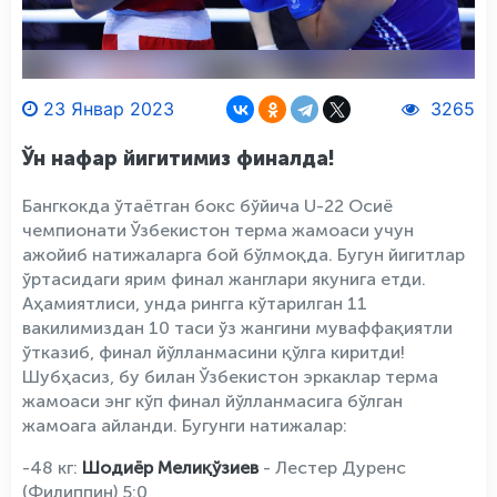
23 Январ 2023
3265
Ўн нафар йигитимиз финалда!
Бангкокда ўтаётган бокс бўйича U-22 Осиё
чемпионати Ўзбекистон терма жамоаси учун
ажойиб натижаларга бой бўлмоқда. Бугун йигитлар
ўртасидаги ярим финал жанглари якунига етди.
Аҳамиятлиси, унда рингга кўтарилган 11
вакилимиздан 10 таси ўз жангини муваффақиятли
ўтказиб, финал йўлланмасини қўлга киритди!
Шубҳасиз, бу билан Ўзбекистон эркаклар терма
жамоаси энг кўп финал йўлланмасига бўлган
жамоага айланди. Бугунги натижалар:
-48 кг:
Шодиёр Мелиқўзиев
- Лестер Дуренс
(Филиппин) 5:0