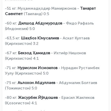
-51 кг: Муҳаммадқодир Мамиржонов -
Танарат
Саенгпет
(Таиланд) 0:5
-60 кг:
Дилшод Абдумуродов
- Фидо Рафаэль
(Индонезия) 5:0
-63,5 кг:
Шаҳбоз Юнусалиев
- Аскат Култаев
(Қирғизистон) 3:2
-67 кг:
Бекзод Ҳамидов
- Ихтиёр Нишонов
(Қирғизистон) 4:1
-71 кг:
Нурислом Исмоилов
- Нурадин Рустамбек
Уулу (Қирғизистон) 5:0
-75 кг:
Аълохон Абдуллаев
- Абдумалик Болтаев
(Тожикистон) 5:0
-80 кг:
Жасурбек Йўлдошев
- Ерасил Жакпеков
(Қозоғистон) 4:1