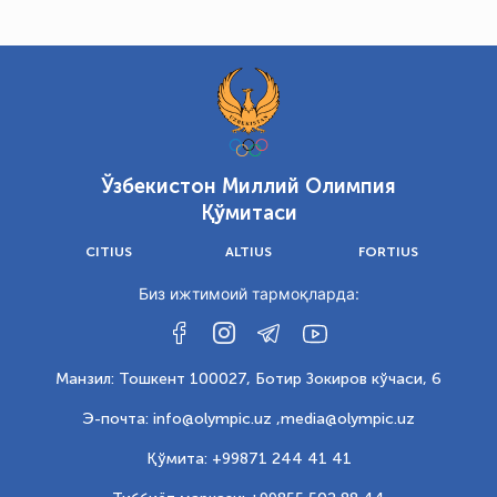
Ўзбекистон Миллий Олимпия
Қўмитаси
CITIUS
ALTIUS
FORTIUS
Биз ижтимоий тармоқларда:
Манзил: Тошкент 100027, Ботир Зокиров кўчаси, 6
Э-почта: info@olympic.uz ,
media@olympic.uz
Қўмита: +99871 244 41 41