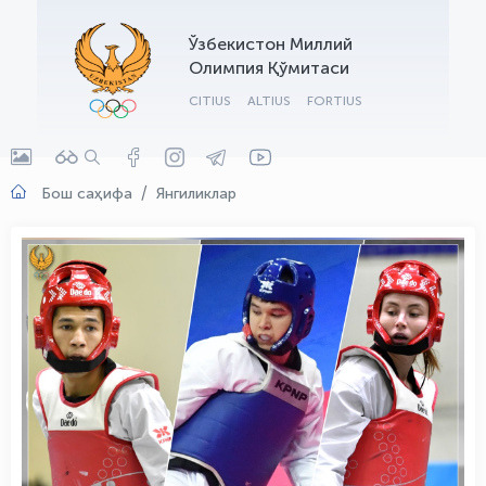
OLYMPCHIK AI - yordamchi
Ўзбекистон Миллий
Онлайн · olympic.uz
Олимпия Қўмитаси
CITIUS
ALTIUS
FORTIUS
Бош саҳифа
Янгиликлар