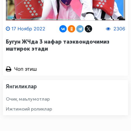
17 Ноябр 2022
2306
Бугун ЖЧда 3 нафар таэквондочимиз
иштирок этади
Чоп этиш
Янгиликлар
Очиқ маълумотлар
Ижтимоий роликлар