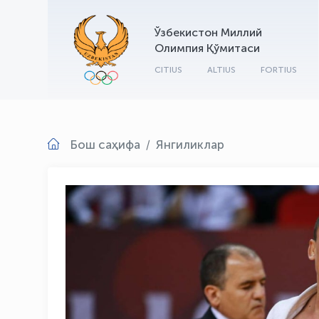
Ўзбекистон Миллий
Олимпия Қўмитаси
CITIUS
ALTIUS
FORTIUS
Бош саҳифа
Янгиликлар