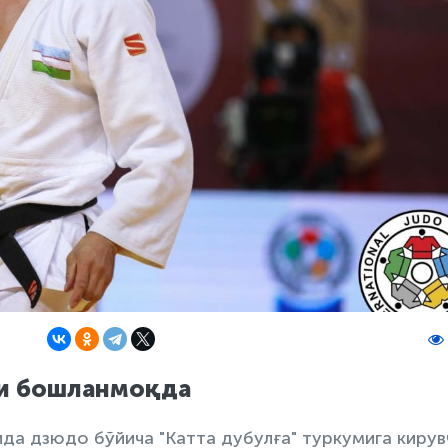
ри бошланмоқда
да дзюдо бўйича "Катта дубулға" туркумига кирув