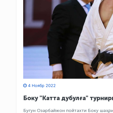
4 Ноябр 2022
Боку "Катта дубулға" турни
Бугун Озарбайжон пойтахти Боку шаҳри