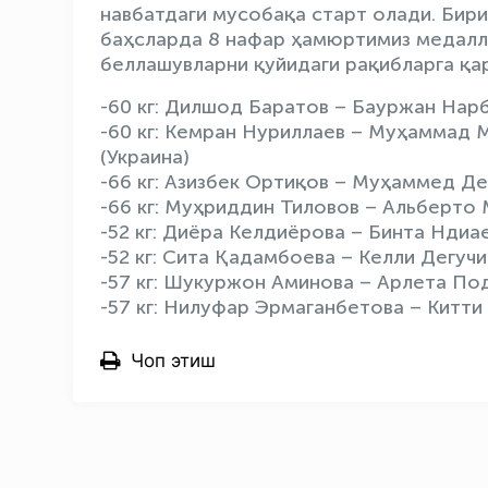
навбатдаги мусобақа старт олади. Бири
баҳсларда 8 нафар ҳамюртимиз медалла
беллашувларни қуйидаги рақибларга қ
-60 кг: Дилшод Баратов – Бауржан Нар
-60 кг: Кемран Нуриллаев – Муҳаммад 
(Украина)
-66 кг: Азизбек Ортиқов – Муҳаммед Де
-66 кг: Муҳриддин Тиловов – Альберто 
-52 кг: Диёра Келдиёрова – Бинта Нди
-52 кг: Сита Қадамбоева – Келли Дегучи
-57 кг: Шукуржон Аминова – Арлета По
-57 кг: Нилуфар Эрмаганбетова – Китти
Чоп этиш