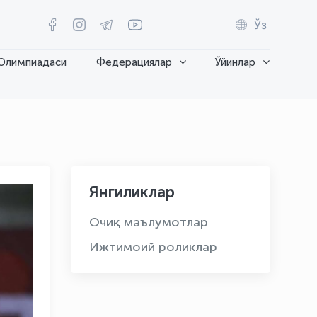
Ўз
Олимпиадаси
Федерациялар
Ўйинлар
Янгиликлар
Очиқ маълумотлар
Ижтимоий роликлар