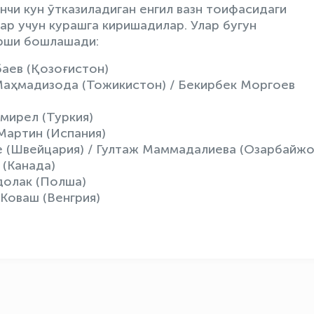
нчи кун ўтказиладиган енгил вазн тоифасидаги
р учун курашга киришадилар. Улар бугун
арши бошлашади:
баев (Қозоғистон)
Маҳмадизода (Тожикистон) / Бекирбек Моргоев
мирел (Туркия)
Мартин (Испания)
ае (Швейцария) / Гултаж Маммадалиева (Озарбайжо
 (Канада)
долак (Полша)
 Коваш (Венгрия)