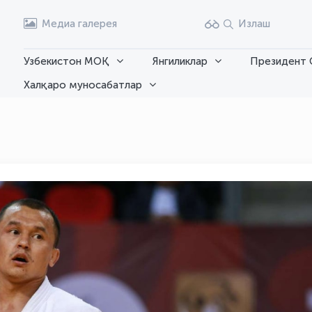
Медиа галерея
Излаш
Узбекистон МОҚ
Янгиликлар
Президент 
Халқаро муносабатлар