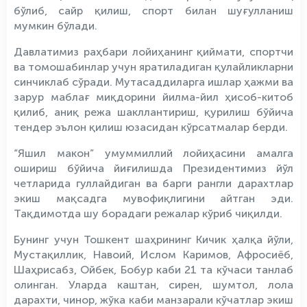
бўлиб, сайр қилиш, спорт билан шуғулланиш
мумкин бўлади.
Давлатимиз раҳбари лойиҳанинг қиймати, спортчи
ва томошабинлар учун яратиладиган қулайликларни
синчиклаб сўради. Мутасаддиларга ишлар ҳажми ва
зарур маблағ миқдорини йилма-йил ҳисоб-китоб
қилиб, аниқ режа шакллантириш, қурилиш бўйича
тендер эълон қилиш юзасидан кўрсатмалар берди.
“Яшил макон” умуммиллий лойиҳасини амалга
ошириш бўйича йиғилишда Президентимиз йўл
четларида гуллайдиган ва барги рангли дарахтлар
экиш мақсадга мувофиқлигини айтган эди.
Тақдимотда шу борадаги режалар кўриб чиқилди.
Бунинг учун Тошкент шаҳрининг Кичик ҳалқа йўли,
Мустақиллик, Навоий, Ислом Каримов, Афросиёб,
Шаҳрисабз, Ойбек, Бобур каби 21 та кўчаси танлаб
олинган. Уларда каштан, сирен, шумтол, лола
дарахти, чинор, жўка каби манзарали кўчатлар экиш