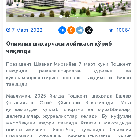
7 Март 2022
10064
Олимпия шаҳарчаси лойиҳаси кўриб
чиқилди
Президент Шавкат Мирзиёев 7 март куни Тошкент
шаҳрида режалаштирилган қурилиш ва
кўкаламзорлаштириш ишлари тақдимоти билан
танишди.
Маълумки, 2025 йилда Тошкент шаҳрида Ёшлар
ўртасидаги Осиё ўйинлари ўтказилади. Унга
қитъамиздан кўплаб спортчи ва мураббийлар,
делегациялар, журналистлар келади. Бу нуфузли
мусобақани юқори савияда ўтказиш мақсадида
пойтахтимизнинг Яшнобод туманида Олимпия
шаҳарчаси қурилиши режалаштирилган. Унинг