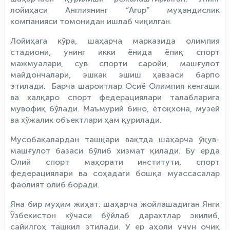
лойиҳаси Англиянинг “Arup” муҳандислик
компанияси томонидан ишлаб чиқилган.
Лойиҳага кўра, шаҳарча марказида олимпия
стадиони, унинг икки ёнида ёпиқ спорт
мажмуалари, сув спорти саройи, машғулот
майдончалари, эшкак эшиш ҳавзаси барпо
этилади. Барча шароитлар Осиё Олимпия кенгаши
ва халқаро спорт федерациялари талабларига
мувофиқ бўлади. Маъмурий бино, ётоқхона, музей
ва хўжалик объектлари ҳам қурилади.
Мусобақалардан ташқари вақтда шаҳарча ўқув-
машғулот базаси бўлиб хизмат қилади. Бу ерда
Олий спорт маҳорати институти, спорт
федерациялари ва соҳадаги бошқа муассасалар
фаолият олиб боради.
Яна бир муҳим жиҳат: шаҳарча жойлашадиган Янги
Ўзбекистон кўчаси бўйлаб дарахтлар экилиб,
сайилгоҳ ташкил этилади. У ер аҳоли учун очиқ