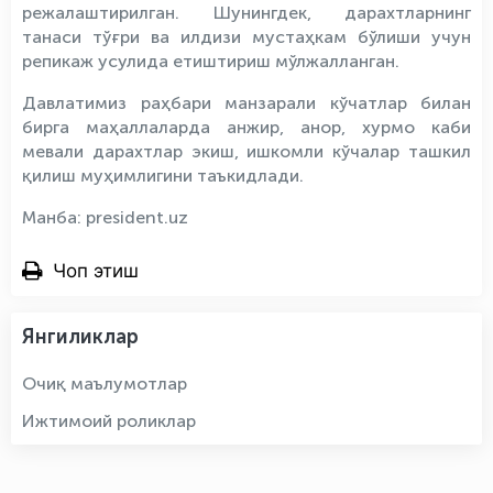
режалаштирилган. Шунингдек, дарахтларнинг
танаси тўғри ва илдизи мустаҳкам бўлиши учун
репикаж усулида етиштириш мўлжалланган.
Давлатимиз раҳбари манзарали кўчатлар билан
бирга маҳаллаларда анжир, анор, хурмо каби
мевали дарахтлар экиш, ишкомли кўчалар ташкил
қилиш муҳимлигини таъкидлади.
Манба: president.uz
Чоп этиш
Янгиликлар
Очиқ маълумотлар
Ижтимоий роликлар