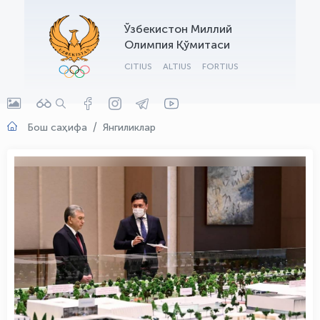
OLYMPCHIK AI - yordamchi
Ўзбекистон Миллий
Онлайн · olympic.uz
Олимпия Қўмитаси
CITIUS
ALTIUS
FORTIUS
Бош саҳифа
Янгиликлар