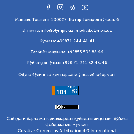
Манзил: Тошкент 100027, Ботир Зокиров кўчаси, 6
Э-почта: info@olympic.uz ,
media@olympic.uz
Қўмита: +99871 244 41 41
Тиббиёт маркази: +99855 502 88 44
Рўйхатдан ўтиш: +998 71 241 52 45/46
Обуна бўлинг ва ҳеч нарсани ўтказиб юборманг
Сайтдаги барча материаллардан қуйидаги лицензия бўйича
фойдаланиш мумкин:
Creative Commons Attribution 4.0 International