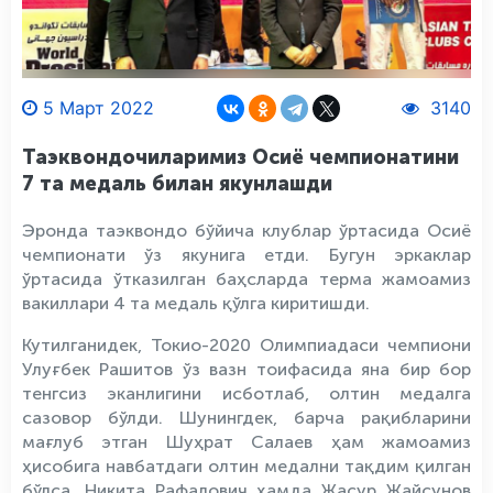
5 Март 2022
3140
Таэквондочиларимиз Осиё чемпионатини
7 та медаль билан якунлашди
Эронда таэквондо бўйича клублар ўртасида Осиё
чемпионати ўз якунига етди. Бугун эркаклар
ўртасида ўтказилган баҳсларда терма жамоамиз
вакиллари 4 та медаль қўлга киритишди.
Кутилганидек, Токио-2020 Олимпиадаси чемпиони
Улуғбек Рашитов ўз вазн тоифасида яна бир бор
тенгсиз эканлигини исботлаб, олтин медалга
сазовор бўлди. Шунингдек, барча рақибларини
мағлуб этган Шуҳрат Салаев ҳам жамоамиз
ҳисобига навбатдаги олтин медални тақдим қилган
бўлса, Никита Рафалович ҳамда Жасур Жайсунов