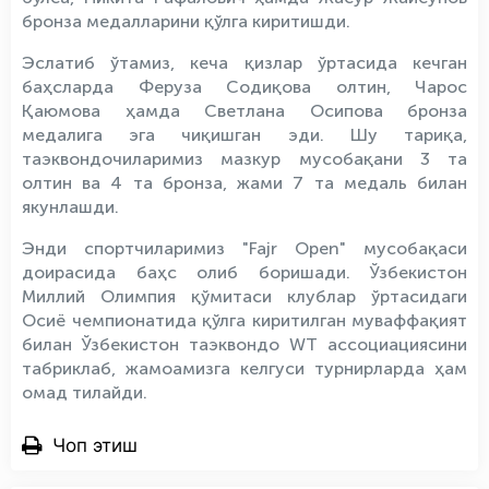
бронза медалларини қўлга киритишди.
Эслатиб ўтамиз, кеча қизлар ўртасида кечган
баҳсларда Феруза Содиқова олтин, Чарос
Қаюмова ҳамда Светлана Осипова бронза
медалига эга чиқишган эди. Шу тариқа,
таэквондочиларимиз мазкур мусобақани 3 та
олтин ва 4 та бронза, жами 7 та медаль билан
якунлашди.
Энди спортчиларимиз "Fajr Open" мусобақаси
доирасида баҳс олиб боришади. Ўзбекистон
Миллий Олимпия қўмитаси клублар ўртасидаги
Осиё чемпионатида қўлга киритилган муваффақият
билан Ўзбекистон таэквондо WT ассоциациясини
табриклаб, жамоамизга келгуси турнирларда ҳам
омад тилайди.
Чоп этиш