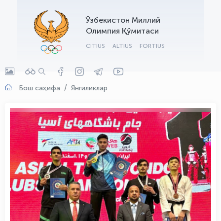
OLYMPCHIK AI - yordamchi
Ўзбекистон Миллий
Онлайн · olympic.uz
Олимпия Қўмитаси
CITIUS
ALTIUS
FORTIUS
Бош саҳифа
Янгиликлар