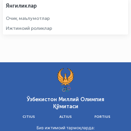
Янгиликлар
Очиқ маълумотлар
Ижтимоий роликлар
Ўзбекистон Миллий Олимпия
Қўмитаси
CITIUS
ALTIUS
FORTIUS
Биз ижтимоий тармоқларда: