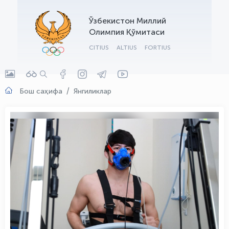
OLYMPCHIK AI - yordamchi
Ўзбекистон Миллий
Онлайн · olympic.uz
Олимпия Қўмитаси
CITIUS
ALTIUS
FORTIUS
Бош саҳифа
Янгиликлар