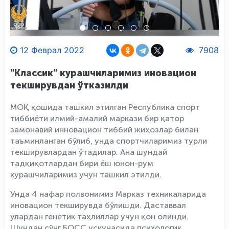
12 Феврал 2022
7908
"Классик" курашчиларимиз иновацион
текширувдан ўтказилди
МОҚ қошида ташкил этилган Республика спорт
тиббиёти илмий-амалий маркази бир қатор
замонавий инновацион тиббий жиҳозлар билан
таъминланган бўлиб, унда спортчиларимиз турли
текширувлардан ўтадилар. Ана шундай
тадқиқотлардан бири ёш юнон-рум
курашчиларимиз учун ташкил этилди.
Унда 4 нафар полвонимиз Марказ техникаларида
иновацион текширувда бўлишди. Даставвал
улардан генетик таҳлиллар учун қон олинди.
Шундан сўнг БОСС ускунасида психологик