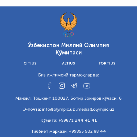
Ўзбекистон Миллий Олимпия
Қўмитаси
CITIUS
ALTIUS
FORTIUS
Биз ижтимоий тармоқларда:
Манзил: Тошкент 100027, Ботир Зокиров кўчаси, 6
Э-почта: info@olympic.uz ,
media@olympic.uz
Қўмита: +99871 244 41 41
Тиббиёт маркази: +99855 502 88 44