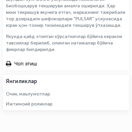
биобошқарув текшируви амалга оширилди. Ҳар
икки текришув якунига етгач, марказнинг тажрибали
тор доирадаги шифокорлари "PULSAR" ускунасида
юрак қон-томир тизимидаги текширув ўтказишди.
Якунда қайд этилган кўрсаткичлар бўйича керакли
тавсиялар берилиб, олинган натижалар бўйича
фикрлар билдирилди.
Чоп этиш
Янгиликлар
Очиқ маълумотлар
Ижтимоий роликлар