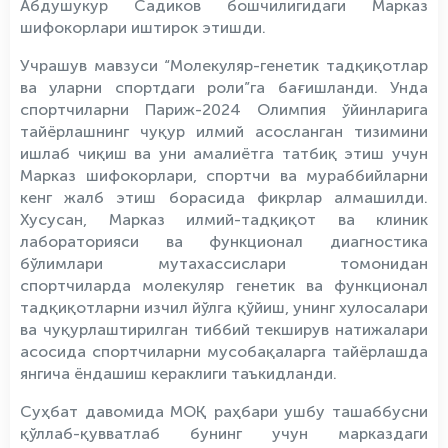
Абдушукур Садиков бошчилигидаги Марказ
шифокорлари иштирок этишди.
Учрашув мавзуси “Молекуляр-генетик тадқиқотлар
ва уларни спортдаги роли”га бағишланди. Унда
спортчиларни Париж-2024 Олимпия ўйинларига
тайёрлашнинг чуқур илмий асосланган тизимини
ишлаб чиқиш ва уни амалиётга татбиқ этиш учун
Марказ шифокорлари, спортчи ва мураббийларни
кенг жалб этиш борасида фикрлар алмашилди.
Хусусан, Марказ илмий-тадқиқот ва клиник
лабораторияси ва функционал диагностика
бўлимлари мутахассислари томонидан
спортчиларда молекуляр генетик ва функционал
тадқиқотларни изчил йўлга қўйиш, унинг хулосалари
ва чуқурлаштирилган тиббий текширув натижалари
асосида спортчиларни мусобақаларга тайёрлашда
янгича ёндашиш кераклиги таъкидланди.
Суҳбат давомида МОҚ раҳбари ушбу ташаббусни
қўллаб-қувватлаб бунинг учун марказдаги