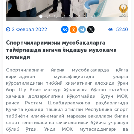
3 Феврал 2022
5240
Спортчиларимизни мусобақаларга
тайёрлашда янгича ёндашув муҳокама
қилинди
Спортчиларнинг йирик мусобақаларда қўлга
киритадиган муваффақиятида уларга
кўрсатиладиган тиббий хизматнинг алоҳида ўрни
бор. Шу боис мазкур йўналишга бўлган эътибор
ҳамиша долзарблигини йўқотмайди. Бугун МОҚ
раиси Рустам Шоабдураҳмонов раҳбарлигида
Қўмита қошида ташкил этилган Республика спорт
тиббиёти илмий-амалий маркази вакиллари билан
спорт генетикаси ва физиологияси бўйича учрашув
бўлиб ўтди. Унда МОҚ мутасаддилари ва