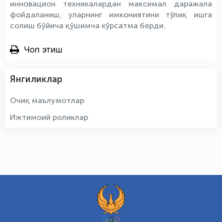
инновацион техникалардан максимал даражала
фойдаланиш, уларнинг имкониятини тўлиқ ишга
солиш бўйича қўшимча кўрсатма берди.
Чоп этиш
Янгиликлар
Очиқ маълумотлар
Ижтимоий роликлар