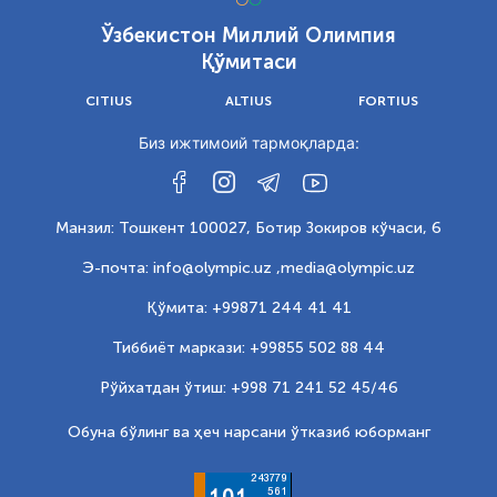
Ўзбекистон Миллий Олимпия
Қўмитаси
CITIUS
ALTIUS
FORTIUS
Биз ижтимоий тармоқларда:
Манзил: Тошкент 100027, Ботир Зокиров кўчаси, 6
Э-почта: info@olympic.uz ,
media@olympic.uz
Қўмита: +99871 244 41 41
Тиббиёт маркази: +99855 502 88 44
Рўйхатдан ўтиш: +998 71 241 52 45/46
Обуна бўлинг ва ҳеч нарсани ўтказиб юборманг