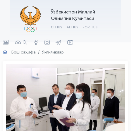
OLYMPCHIK AI - yordamchi
Ўзбекистон Миллий
Онлайн · olympic.uz
Олимпия Қўмитаси
CITIUS
ALTIUS
FORTIUS
Бош саҳифа
Янгиликлар