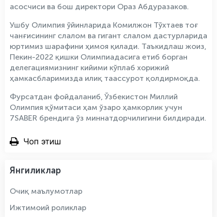
асосчиси ва бош директори Ораз Абдуразаков.
Ушбу Олимпия ўйинларида Комилжон Тўхтаев тоғ
чанғисининг слалом ва гигант слалом дастурларида
юртимиз шарафини ҳимоя қилади. Таъкидлаш жоиз,
Пекин-2022 қишки Олимпиадасига етиб борган
делегациямизнинг кийими кўплаб хорижий
ҳамкасбларимизда илиқ таассурот қолдирмоқда.
Фурсатдан фойдаланиб, Ўзбекистон Миллий
Олимпия қўмитаси ҳам ўзаро ҳамкорлик учун
7SABER брендига ўз миннатдорчилигини билдиради.
Чоп этиш
Янгиликлар
Очиқ маълумотлар
Ижтимоий роликлар