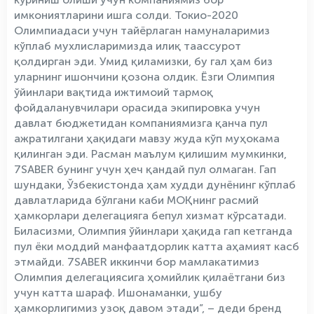
имкониятларини ишга солди. Токио-2020
Олимпиадаси учун тайёрлаган намуналаримиз
кўплаб мухлисларимизда илиқ таассурот
қолдирган эди. Умид қиламизки, бу гал ҳам биз
уларнинг ишончини қозона олдик. Ёзги Олимпия
ўйинлари вақтида ижтимоий тармоқ
фойдаланувчилари орасида экипировка учун
давлат бюджетидан компаниямизга қанча пул
ажратилгани ҳақидаги мавзу жуда кўп муҳокама
қилинган эди. Расман маълум қилишим мумкинки,
7SABER бунинг учун ҳеч қандай пул олмаган. Гап
шундаки, Ўзбекистонда ҳам худди дунёнинг кўплаб
давлатларида бўлгани каби МОҚнинг расмий
ҳамкорлари делегацияга бепул хизмат кўрсатади.
Биласизми, Олимпия ўйинлари ҳақида гап кетганда
пул ёки моддий манфаатдорлик катта аҳамият касб
этмайди. 7SABER иккинчи бор мамлакатимиз
Олимпия делегациясига ҳомийлик қилаётгани биз
учун катта шараф. Ишонаманки, ушбу
ҳамкорлигимиз узоқ давом этади”, – деди бренд