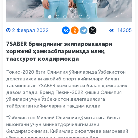
2 Феврал 2022
14305
7SABER брендининг экипировкалари
хорижий ҳамкасбларимизда илиқ
таассурот қолдирмоқда
Токио-2020 ёзги Олимпия ўйинларида Ўзбекистон
делегациясини ажойиб спорт кийимлари билан
таъминлаган 7SABER компанияси билан ҳамкорлик
давом этади. Бренд Пекин-2022 қишки Олимпия
ўйинлари учун Ўзбекистон делегациясига
тайёрлаган кийимларини тақдим қилди.
“Ўзбекистон Миллий Олимпия қўмитасига бизга
ишонгани учун миннатдорчилигимизни
билдирмоқчимиз. Кийимлар сифатли ва замонавий
кўриниш олиши учун компаниямиз бор