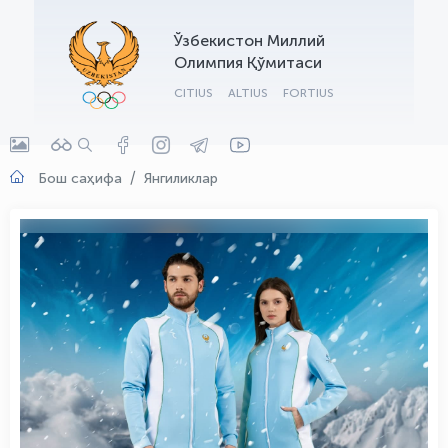
OLYMPCHIK AI - yordamchi
Ўзбекистон Миллий
Онлайн · olympic.uz
Олимпия Қўмитаси
CITIUS
ALTIUS
FORTIUS
Бош саҳифа
Янгиликлар