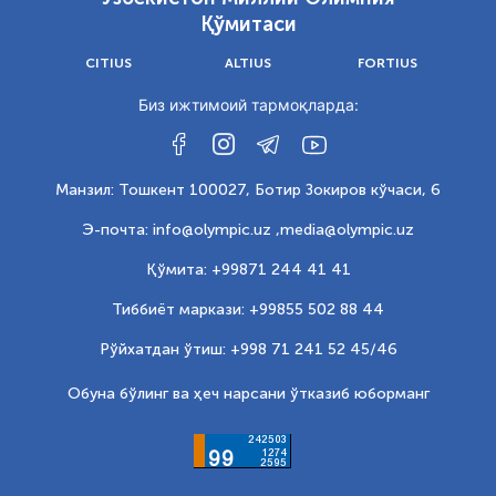
Қўмитаси
CITIUS
ALTIUS
FORTIUS
Биз ижтимоий тармоқларда:
Манзил: Тошкент 100027, Ботир Зокиров кўчаси, 6
Э-почта: info@olympic.uz ,
media@olympic.uz
Қўмита: +99871 244 41 41
Тиббиёт маркази: +99855 502 88 44
Рўйхатдан ўтиш: +998 71 241 52 45/46
Обуна бўлинг ва ҳеч нарсани ўтказиб юборманг