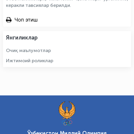
керакли тавсиялар берилди.
Чоп этиш
Янгиликлар
Очиқ маълумотлар
Ижтимоий роликлар
Ўзбекистон Миллий Олимпия