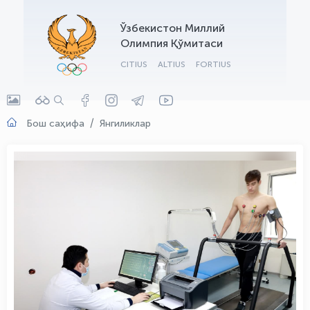
OLYMPCHIK AI - yordamchi
Ўзбекистон Миллий
Онлайн · olympic.uz
Олимпия Қўмитаси
CITIUS
ALTIUS
FORTIUS
Бош саҳифа
Янгиликлар