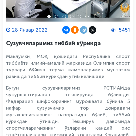
28 Январ 2022
5451
Сузувчиларимиз тиббий кўрикда
Маълумки, МОҚ қошидаги Республика спорт
тиббиёти илмий-амалий марказида Олимпия спорт
турлари бўйича терма жамоаларимиз мунтазам
равишда тиббий кўрикдан ўтиб келишади.
Бугун сузувчиларимиз РСТИАМда
чуқурлаштирилган текширувда бўлишди.
Федерация шифокорининг мурожаати бўйича 5
нафар сузувчимиз тор доирадаги
мутахассисларнинг назоратида бўлиб, тиббий
кўрикдан ўтишди. Текширув давомида
спортчиларимизнинг ўзларини қандай ҳис
этаётганликлари, жисмоний ҳолатлари ўрганилиб,