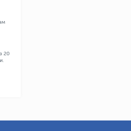
ам
OLYMPCHIK AI - yordamchi
Онлайн · olympic.uz
з 20
и.