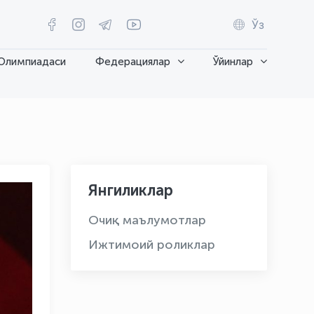
Ўз
Олимпиадаси
Федерациялар
Ўйинлар
Янгиликлар
Очиқ маълумотлар
Ижтимоий роликлар