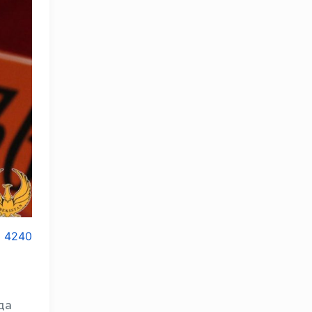
4240
да