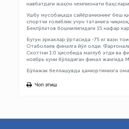
навбатдаги жаҳон чемпионати баҳслари
Ушбу мусобақада сайёрамизнинг беш қи
спортчи ғолиблик учун татамига чиқмо
Бекпўлатов бошчилигидаги 15 нафар кар
Бугун эркаклар ўртасида -75 кг вазн 
Отаболаев финалга йўл олди. Фарғонал
Скоттни 1:0 ҳисобида мағлуб этди ва ф
ноябрь куни бўладиган финал жангида М
Бўлажак беллашувда ҳамюртимизга ома
Чоп этиш