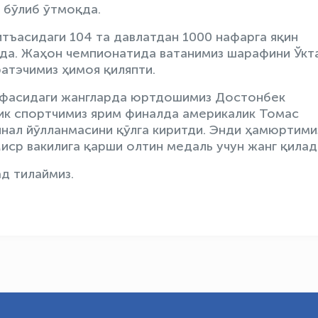
 бўлиб ўтмоқда.
тъасидаги 104 та давлатдан 1000 нафарга яқин
қда. Жаҳон чемпионатида ватанимиз шарафини Ўкт
атэчимиз ҳимоя қиляпти.
тоифасидаги жангларда юртдошимиз Достонбек
ик спортчимиз ярим финалда америкалик Томас
инал йўлланмасини қўлга киритди. Энди ҳамюртими
иср вакилига қарши олтин медаль учун жанг қилад
д тилаймиз.