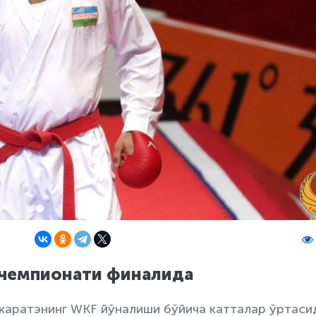
 чемпионати финалида
каратэнинг WKF йўналиши бўйича катталар ўртаси