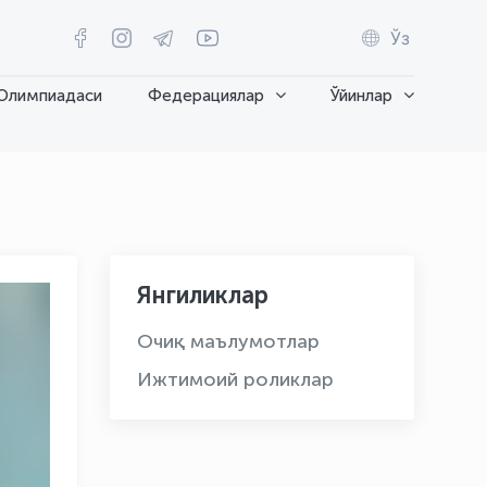
Ўз
Олимпиадаси
Федерациялар
Ўйинлар
Янгиликлар
Очиқ маълумотлар
Ижтимоий роликлар