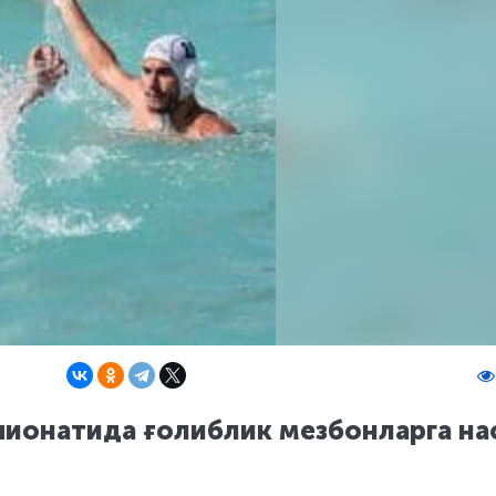
пионатида ғолиблик мезбонларга на