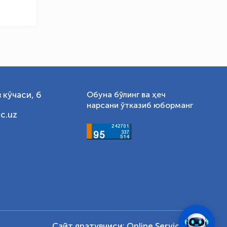
 кўчаси, 6
Обуна бўлинг ва ҳеч
нарсани ўтказиб юборманг
c.uz
Сайт яратувчиси:
Online Service