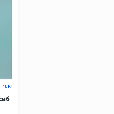
4616
сиб