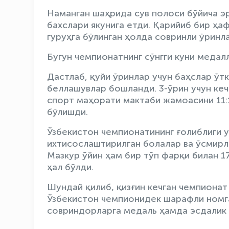
Наманган шаҳрида сув полоси бўйича 
бахслари якунига етди. Қарийиб бир ҳа
гуруҳга бўлинган ҳолда совринли ўринл
Бугун чемпионатнинг сўнгги куни медал
Дастлаб, қуйи ўринлар учун баҳслар ўт
беллашувлар бошланди. 3-ўрин учун ке
спорт маҳорати мактаби жамоасини 11:
бўлишди.
Ўзбекистон чемпионатининг ғолиблиги 
ихтисослаштирилган болалар ва ўсмирл
Мазкур ўйин ҳам бир тўп фарқи билан 
ҳал бўлди.
Шундай қилиб, қизғин кечган чемпионат
Ўзбекистон чемпионидек шарафли номга
совриндорларга медаль ҳамда эсдалик