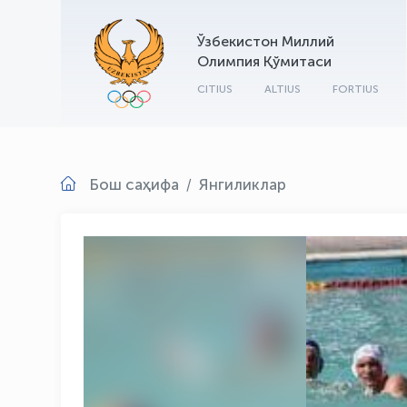
Ўзбекистон Миллий
Олимпия Қўмитаси
CITIUS
ALTIUS
FORTIUS
Бош саҳифа
Янгиликлар