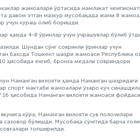
эркаклар жамоалари ўртасида мамлакат чемпионат
фта давом этган мазкур мусобақада жами 8 жамоа
ар учун кураш олиб боришди.
лар ҳамда 4-8 ўринлар учун учрашувлар бўлиб ўтди
казилди. Шундан сўнг совринли ўринлар учун
чган бахсда Тошкент шаҳри жамоаси Республика о
10 ҳисобида енгиб, бронза медали совриндори
учун Наманган вилояти ҳамда Наманган шаҳридаги
ар спорт мактаби жамоалари ўзаро куч синашдила
17:16 ҳисобида Наманган вилояти жамоаси фойдаси
 якунига кўра, Наманган вилояти сув полочилари
 сазовор бўлишди. Мусобақа сўнггида барча ғоли
 совғалари топширилди.