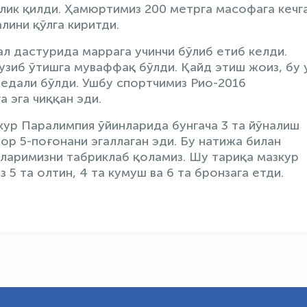
лик қилди. Ҳамюртимиз 200 метрга масофага кечг
лини қўлга киритди.
л дастурида маррага учинчи бўлиб етиб келди.
узиб ўтишга муваффақ бўлди. Қайд этиш жоиз, бу 
медали бўлди. Ушбу спортчимиз Рио-2016
 эга чиққан эди.
ур Паралимпия ўйинларида бунгача 3 та йўналиш
ор 5-поғонани эгаллаган эди. Бу натижа билан
сларимизни табриклаб қоламиз. Шу тариқа мазкур
5 та олтин, 4 та кумуш ва 6 та бронзага етди.