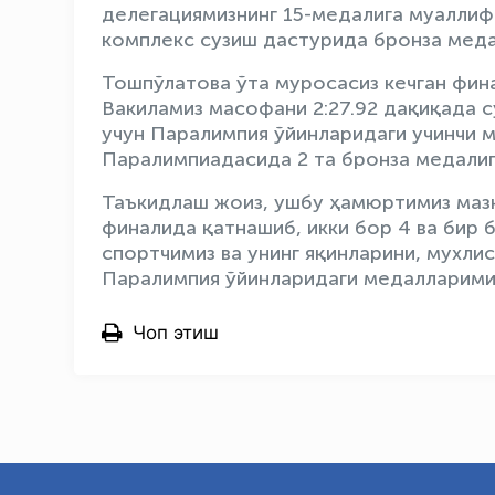
делегациямизнинг 15-медалига муаллиф
комплекс сузиш дастурида бронза меда
Тошпўлатова ўта муросасиз кечган фина
Вакиламиз масофани 2:27.92 дақиқада с
учун Паралимпия ўйинларидаги учинчи 
Паралимпиадасида 2 та бронза медалига
Таъкидлаш жоиз, ушбу ҳамюртимиз мазк
финалида қатнашиб, икки бор 4 ва бир б
спортчимиз ва унинг яқинларини, мухли
Паралимпия ўйинларидаги медалларимиз 
Чоп этиш