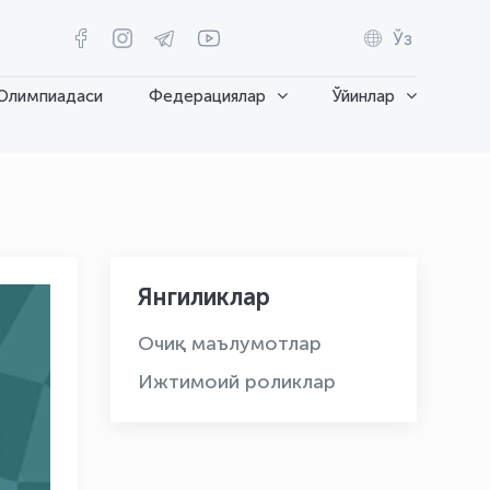
Ўз
Олимпиадаси
Федерациялар
Ўйинлар
Янгиликлар
Очиқ маълумотлар
Ижтимоий роликлар