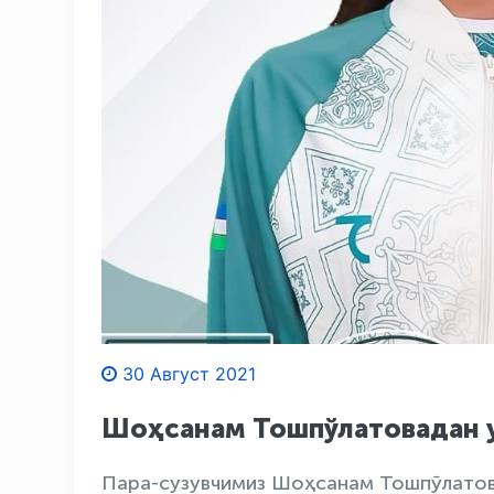
30 Август 2021
Шоҳсанам Тошпўлатовадан у
Пара-сузувчимиз Шоҳсанам Тошпўлатов