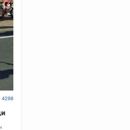
4298
ди
н