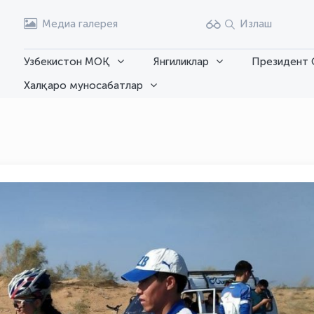
Медиа галерея
Излаш
Узбекистон МОҚ
Янгиликлар
Президент 
Халқаро муносабатлар