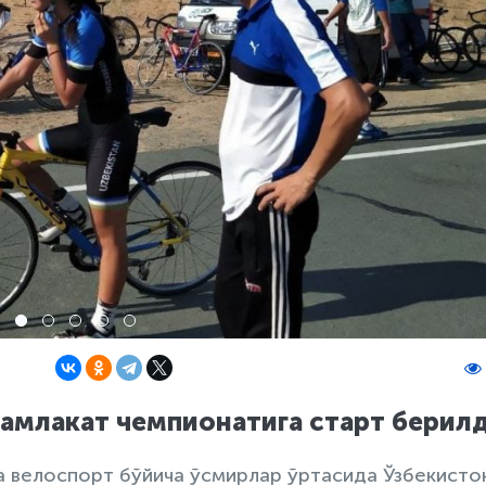
мамлакат чемпионатига старт берил
 велоспорт бўйича ўсмирлар ўртасида Ўзбекисто