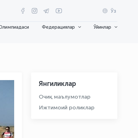
Ўз
Олимпиадаси
Федерациялар
Ўйинлар
Янгиликлар
Очиқ маълумотлар
Ижтимоий роликлар