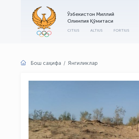
Ўзбекистон Миллий
Олимпия Қўмитаси
CITIUS
ALTIUS
FORTIUS
Бош саҳифа
Янгиликлар