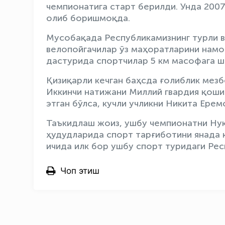
чемпионатига старт берилди. Унда 2007
олиб боришмоқда.
Мусобақада Республикамизнинг турли в
велопойгачилар ўз маҳоратларини намой
дастурида спортчилар 5 км масофага ш
Қизиқарли кечган баҳсда ғолиблик мезб
Иккинчи натижани Миллий гвардия қоши
этган бўлса, кучли учликни Никита Ерем
Таъкидлаш жоиз, ушбу чемпионатни Нук
ҳудудларида спорт тарғиботини янада 
ичида илк бор ушбу спорт туридаги Ре
Чоп этиш