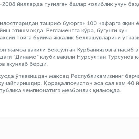
-2008 йилларда туғилган ёшлар ғолиблик учун баҳ
илоятларидан ташриф буюрган 100 нафарга яқин 
иш этишмоқда. Регламентга кўра, бугунги кун
ахсий пойга бўйича яккалик беллашувларини ўтказ
он жамоа вакили Бексултан Курбаниязовга насиб э
даги “Динамо” клуби вакили Нурсултан Турсунов қ
ов якунлаб берди.
усда ўтказишдан мақсад Республикамизнинг барч
кучайтиришдир. Қорақалпоғистон эса сал кам 40 
спублика чемпионатига мезбонлик қилмоқда.