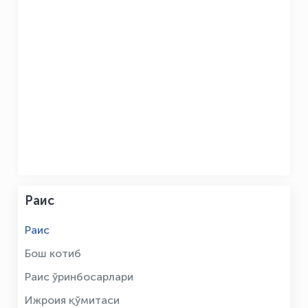
Раис
Раис
Бош котиб
Раис ўринбосарлари
Ижроия қўмитаси