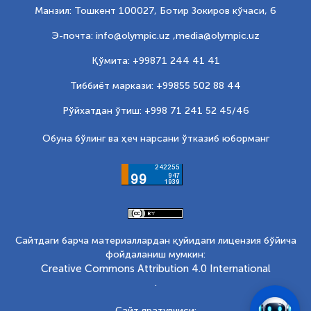
Манзил: Тошкент 100027, Ботир Зокиров кўчаси, 6
Э-почта: info@olympic.uz ,
media@olympic.uz
Қўмита: +99871 244 41 41
Тиббиёт маркази: +99855 502 88 44
Рўйхатдан ўтиш: +998 71 241 52 45/46
Обуна бўлинг ва ҳеч нарсани ўтказиб юборманг
Сайтдаги барча материаллардан қуйидаги лицензия бўйича
фойдаланиш мумкин:
Creative Commons Attribution 4.0 International
.
Сайт яратувчиси: