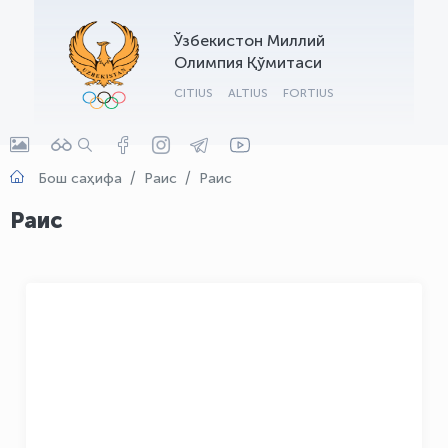
OLYMPCHIK AI - yordamchi
Ўзбекистон Миллий
Онлайн · olympic.uz
Олимпия Қўмитаси
CITIUS
ALTIUS
FORTIUS
Бош саҳифа
Раис
Раис
Раис