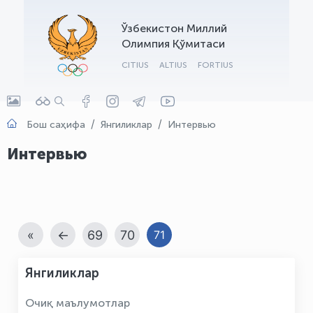
OLYMPCHIK AI - yordamchi
Ўзбекистон Миллий
Онлайн · olympic.uz
Олимпия Қўмитаси
CITIUS
ALTIUS
FORTIUS
Бош саҳифа
Янгиликлар
Интервью
Интервью
«
←
69
70
71
Янгиликлар
Очиқ маълумотлар