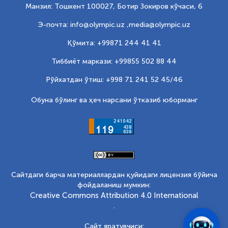
Манзил: Тошкент 100027, Ботир Зокиров кўчаси, 6
Э-почта: info@olympic.uz ,
media@olympic.uz
Қўмита: +99871 244 41 41
Тиббиёт маркази: +99855 502 88 44
Рўйхатдан ўтиш: +998 71 241 52 45/46
Обуна бўлинг ва ҳеч нарсани ўтказиб юборманг
Сайтдаги барча материаллардан қуйидаги лицензия бўйича
фойдаланиш мумкин:
Creative Commons Attribution 4.0 International
.
Сайт яратувчиси: