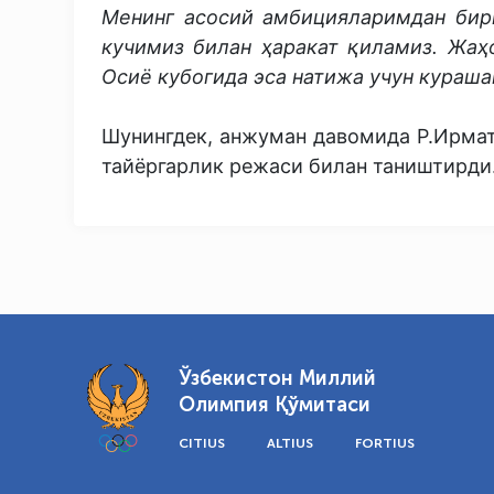
Менинг асосий амбицияларимдан бир
кучимиз билан ҳаракат қиламиз. Жаҳ
Осиё кубогида эса натижа учун кураш
Шунингдек, анжуман давомида Р.Ирмат
тайёргарлик режаси билан таништирди
Ўзбекистон Миллий
Олимпия Қўмитаси
CITIUS
ALTIUS
FORTIUS