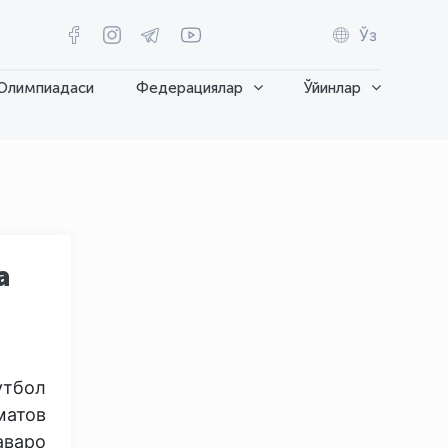
Ўз
Олимпиадаси
Федерациялар
Ўйинлар
а
утбол
матов
аваро