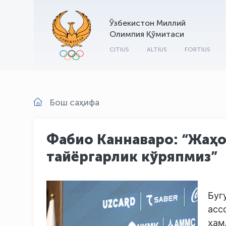
Ўзбекистон Миллий
Олимпия Қўмитаси
CITIUS
ALTIUS
FORTIUS
Бош саҳифа
Фабио Каннаваро: “Жаҳ
тайёргарлик кўряпмиз”
Буг
асс
ҳам