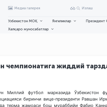
Медиа галерея
Излаш
Узбекистон МОҚ
Янгиликлар
Президент 
Халқаро муносабатлар
он чемпионатига жиддий тарзд
ун Миллий футбол марказида Ўзбекистон ф
оциацияси биринчи вице-президенти Равшан Ир
да терма жамоаси бош мураббийи Фабио Канн