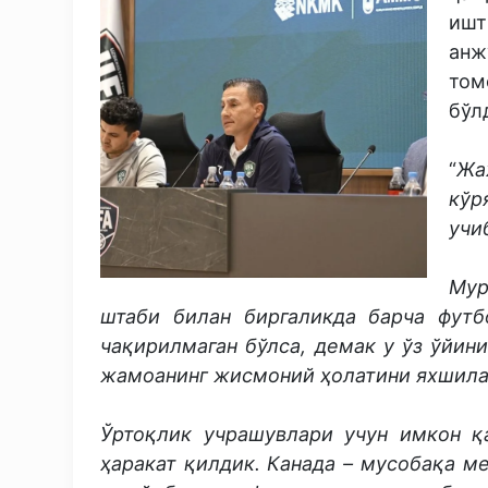
иш
анж
том
бўл
“
Жа
кўр
учи
Мур
штаби билан биргаликда барча футб
чақирилмаган бўлса, демак у ўз ўйин
жамоанинг жисмоний ҳолатини яхшила
Ўртоқлик учрашувлари учун имкон қ
ҳаракат қилдик. Канада – мусобақа м