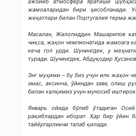
ажойиб атмосфера яратиши шубҳаси
жамоаларидан бири ҳисобланади. У
жиҳатлари билан Португалия терма жа
Масалан, Жалолиддин Машарипов кат
чиқса, жаҳон чемпионатида жамоага к
кеча гол урди. Шунингдек, у меҳна
туради. Шунингдек, Абдуқодир Ҳусано
Энг муҳими – бу биз учун илк жаҳон ч
эмас, аксинча, ўйиндан завқ олиш р
билан халқимиз учун муносиб иштирок
Январь ойида бўлиб ўтадиган Осиё
рақиблардан иборат. Ҳар бир ўйин 
тайёргарликни талаб қилади.