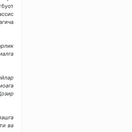
буот
ссис
агича
рлик
иалга
ийлар
моага
Ҳозир
лашга
ти ва