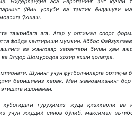
з. Нидерландия эса Европанинг энг кучли 
ларнинг ўйин услуби ва тактик ёндашуви м
моасига ўхшаш.
та тажрибага эга. Агар у оптимал спорт форм
атта фойда келтириши мумкин. Аббос Файзуллаев
ткашлиги ва жанговар характери билан ҳам аж
в ва Элдор Шомуродов ҳозир яхши ҳолатда.
емпионати. Шунинг учун футболчиларга ортиқча 
уҳини беришимиз керак. Мен жамоамизнинг бор
 этишига ишонаман.
 кубогидаги гуруҳимиз жуда қизиқарли ва 
биз учун жиддий синов бўлиб, максимал эътиб