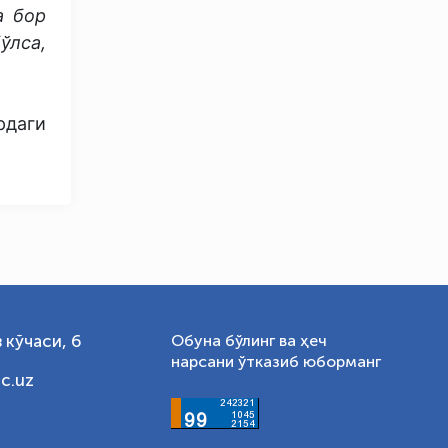
а бор
Онлайн · olympic.uz
ўлса,
рдаги
 кўчаси, 6
Обуна бўлинг ва ҳеч
нарсани ўтказиб юборманг
c.uz