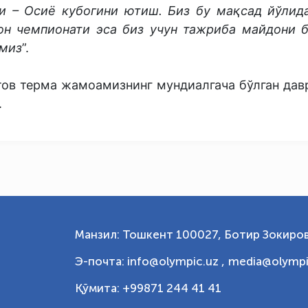
и – Осиё кубогини ютиш. Биз бу мақсад йўлид
он чемпионати эса биз учун тажриба майдони б
амиз
”.
ов терма жамоамизнинг мундиалгача бўлган дав
.
Манзил: Тошкент 100027, Ботир Зокиров
Э-почта: info@olympic.uz ,
media@olympi
Қўмита: +99871 244 41 41