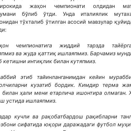
тирокида жаҳон чемпионати олдидан мат
умани бўлиб ўтди. Унда италиялик мутаха
онидан тўхталиб ўтилган асосий мавзулар қуйид
ди:
ҳон чемпионатига жиддий тарзда тайёрга
япмиз ва жуда қаттиқ ишлаяпмиз. Барчамиз мунд
б кетишни интиқлик билан кутяпмиз.
аббий этиб тайинланганимдан кейин мурабб
олчиларни кузатиб бордик. Кимдир терма жа
и билан ҳали мени етарлича ишонтира олмаган. 
ш устида ишлаяпмиз.
адар кучли ва рақобатбардош рақибларни тан
езбони сифатида юқори даражадаги футбол муҳи