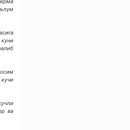
терма
аълум
асига
 куни
ралиб
босим
 кучи
кучли
ор ва
OLYMPCHIK AI - yordamchi