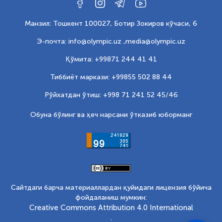
Манзил: Тошкент 100027, Ботир Зокиров кўчаси, 6
Э-почта: info@olympic.uz ,
media@olympic.uz
Қўмита: +99871 244 41 41
Тиббиёт маркази: +99855 502 88 44
Рўйхатдан ўтиш: +998 71 241 52 45/46
Обуна бўлинг ва ҳеч нарсани ўтказиб юборманг
Сайтдаги барча материаллардан қуйидаги лицензия бўйича
фойдаланиш мумкин:
Creative Commons Attribution 4.0 International
.