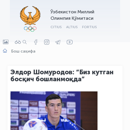
OLYMPCHIK AI - yordamchi
Ўзбекистон Миллий
Онлайн · olympic.uz
Олимпия Қўмитаси
CITIUS
ALTIUS
FORTIUS
Бош саҳифа
Элдор Шомуродов: “Биз кутган
босқич бошланмоқда”