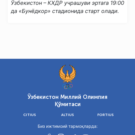
Ўзбекистон – КХДР учрашуви эртага 19:00
да «Бунёдкор» стадионида старт олади.
Ўзбекистон Миллий Олимпия
Қўмитаси
CITIUS
ALTIUS
FORTIUS
Биз ижтимоий тармоқларда: