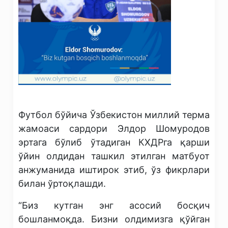
Футбол бўйича Ўзбекистон миллий терма
жамоаси сардори Элдор Шомуродов
эртага бўлиб ўтадиган КХДРга қарши
ўйин олдидан ташкил этилган матбуот
анжуманида иштирок этиб, ўз фикрлари
билан ўртоқлашди.
“Биз кутган энг асосий босқич
бошланмоқда. Бизни олдимизга қўйган