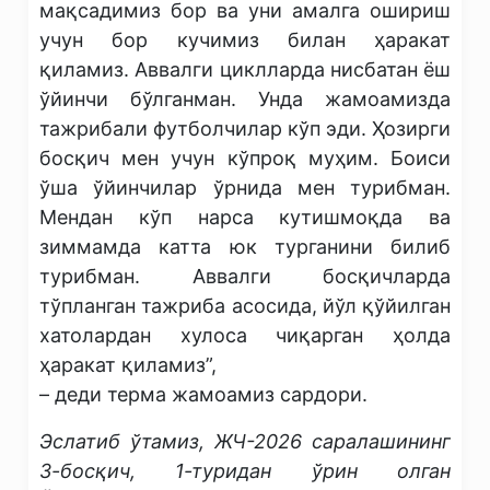
мақсадимиз бор ва уни амалга ошириш
учун бор кучимиз билан ҳаракат
қиламиз. Аввалги циклларда нисбатан ёш
ўйинчи бўлганман. Унда жамоамизда
тажрибали футболчилар кўп эди. Ҳозирги
босқич мен учун кўпроқ муҳим. Боиси
ўша ўйинчилар ўрнида мен турибман.
Мендан кўп нарса кутишмоқда ва
зиммамда катта юк турганини билиб
турибман. Аввалги босқичларда
тўпланган тажриба асосида, йўл қўйилган
хатолардан хулоса чиқарган ҳолда
ҳаракат қиламиз”,
– деди терма жамоамиз сардори.
Эслатиб ўтамиз, ЖЧ-2026 саралашининг
3-босқич, 1-туридан ўрин олган