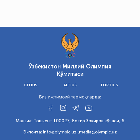
Ўзбекистон Миллий Олимпия
Қўмитаси
CITIUS
ALTIUS
FORTIUS
Биз ижтимоий тармоқларда:
Манзил: Тошкент 100027, Ботир Зокиров кўчаси, 6
Э-почта: info@olympic.uz ,
media@olympic.uz