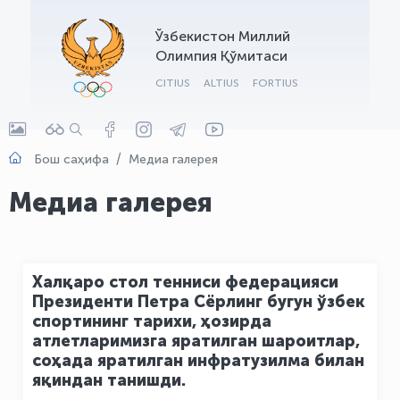
OLYMPCHIK AI - yordamchi
Ўзбекистон Миллий
Онлайн · olympic.uz
Олимпия Қўмитаси
CITIUS
ALTIUS
FORTIUS
Бош саҳифа
Медиа галерея
Медиа галерея
Халқаро стол тенниси федерацияси
Президенти Петра Сёрлинг бугун ўзбек
спортининг тарихи, ҳозирда
атлетларимизга яратилган шароитлар,
соҳада яратилган инфратузилма билан
яқиндан танишди.