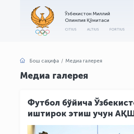
Ўзбекистон Миллий
Олимпия Қўмитаси
CITIUS
ALTIUS
FORTIUS
Бош саҳифа
Медиа галерея
Медиа галерея
Футбол бўйича Ўзбекис
иштирок этиш учун АҚШ