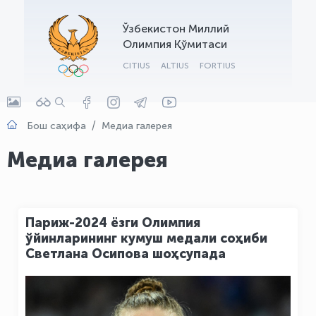
OLYMPCHIK AI - yordamchi
Ўзбекистон Миллий
Онлайн · olympic.uz
Олимпия Қўмитаси
CITIUS
ALTIUS
FORTIUS
Бош саҳифа
Медиа галерея
Медиа галерея
Париж-2024 ёзги Олимпия
ўйинларининг кумуш медали соҳиби
Светлана Осипова шоҳсупада