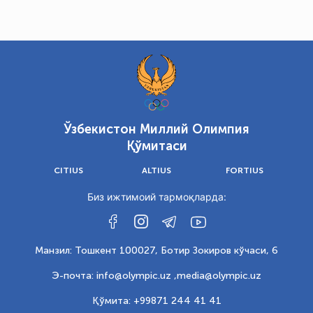
Ўзбекистон Миллий Олимпия
Қўмитаси
CITIUS
ALTIUS
FORTIUS
Биз ижтимоий тармоқларда:
Манзил: Тошкент 100027, Ботир Зокиров кўчаси, 6
Э-почта: info@olympic.uz ,
media@olympic.uz
Қўмита: +99871 244 41 41