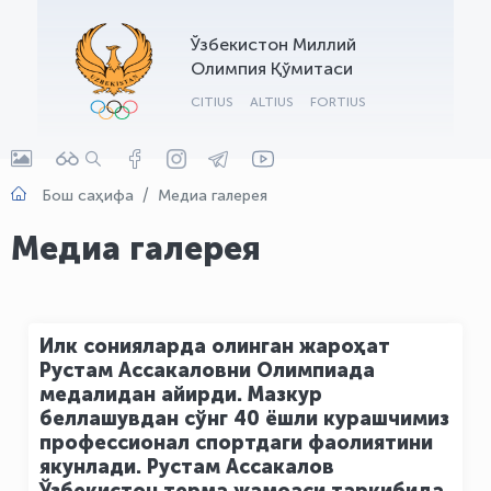
OLYMPCHIK AI - yordamchi
Ўзбекистон Миллий
Онлайн · olympic.uz
Олимпия Қўмитаси
CITIUS
ALTIUS
FORTIUS
Бош саҳифа
Медиа галерея
Медиа галерея
Илк сонияларда олинган жароҳат
Рустам Ассакаловни Олимпиада
медалидан айирди. Мазкур
беллашувдан сўнг 40 ёшли курашчимиз
профессионал спортдаги фаолиятини
якунлади. Рустам Ассакалов