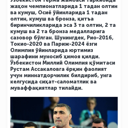
Ўзбекистон терма жамоаси таркибида
жаҳон чемпионатларида 1 тадан олтин
ва кумуш, Осиё ўйинларида 1 тадан
олтин, кумуш ва бронза, қитъа
биринчиликларида эса 3 та олтин, 2 та
кумуш ва 2 та бронза медалларига
сазовор бўлган. Шунингдек, Рио-2016,
Токио-2020 ва Париж-2024 ёзги
Олимпия ўйинларида юртимиз
шарафини муносиб ҳимоя қилди.
Ўзбекистон Миллий Олимпия қўмитаси
Рустам Ассакаловга ёрқин фаолият
учун миннатдорчилик билдириб, унга
келгусида сиҳат-саломатлик ва
муваффақиятлар тилайди.