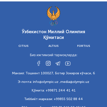
Ўзбекистон Миллий Олимпия
Қўмитаси
CITIUS
ALTIUS
FORTIUS
Биз ижтимоий тармоқларда:
Манзил: Тошкент 100027, Ботир Зокиров кўчаси, 6
Э-почта: info@olympic.uz ,
media@olympic.uz
Қўмита: +99871 244 41 41
Тиббиёт маркази: +99855 502 88 44