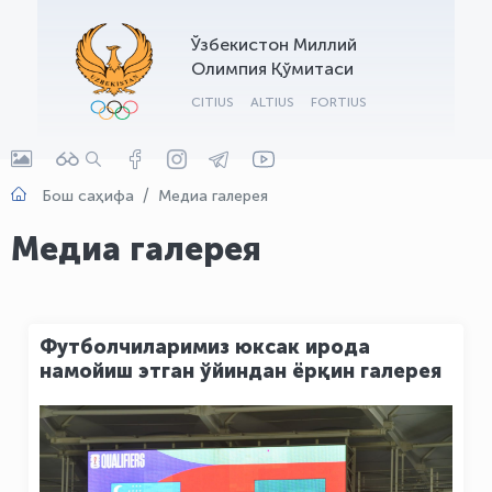
OLYMPCHIK AI - yordamchi
Ўзбекистон Миллий
Онлайн · olympic.uz
Олимпия Қўмитаси
CITIUS
ALTIUS
FORTIUS
Бош саҳифа
Медиа галерея
Медиа галерея
Футболчиларимиз юксак ирода
намойиш этган ўйиндан ёрқин галерея