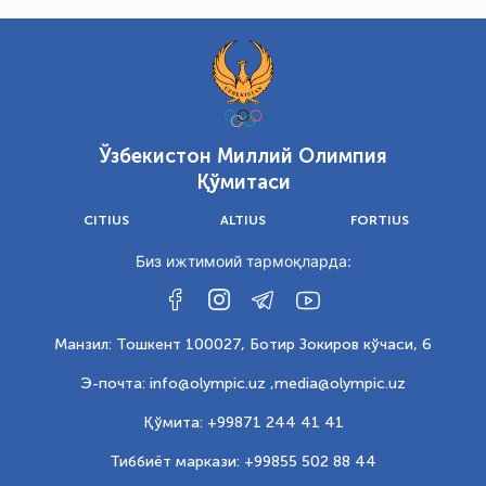
Ўзбекистон Миллий Олимпия
Қўмитаси
CITIUS
ALTIUS
FORTIUS
Биз ижтимоий тармоқларда:
Манзил: Тошкент 100027, Ботир Зокиров кўчаси, 6
Э-почта: info@olympic.uz ,
media@olympic.uz
Қўмита: +99871 244 41 41
Тиббиёт маркази: +99855 502 88 44