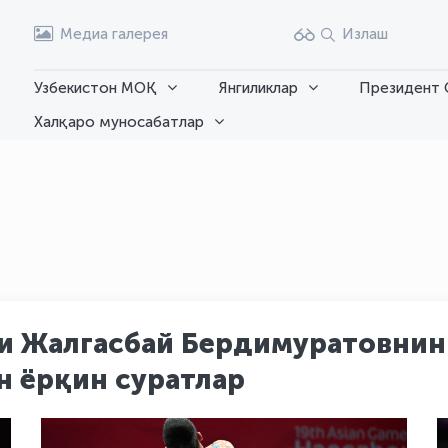
Медиа галерея
Излаш
Узбекистон МОҚ
Янгиликлар
Президент 
Халқаро муносабатлар
и Жалгасбай Бердимуратовнинг
 ёрқин суратлар