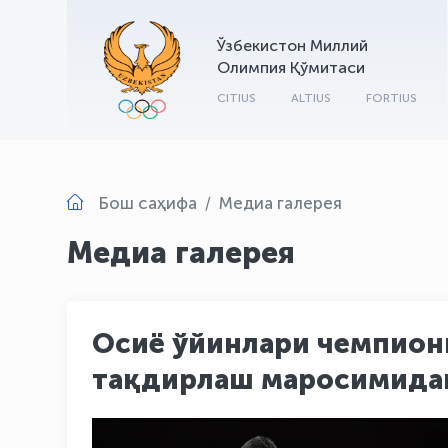
Ўзбекистон Миллий
Олимпия Қўмитаси
CITIUS
ALTIUS
FORTIUS
Бош саҳифа
Медиа галерея
Медиа галерея
Осиё ўйинлари чемпион
тақдирлаш маросимидан