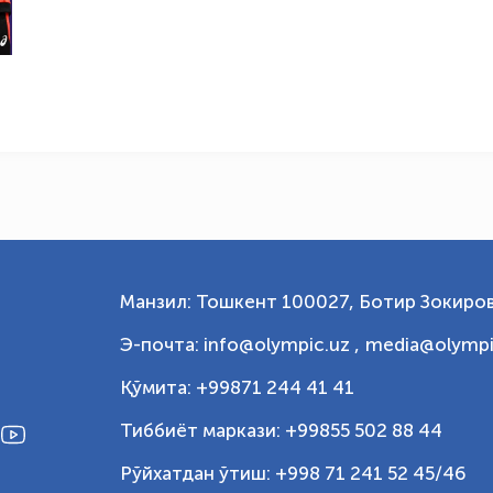
Манзил: Тошкент 100027, Ботир Зокиров
Э-почта: info@olympic.uz ,
media@olympi
Қўмита: +99871 244 41 41
Тиббиёт маркази: +99855 502 88 44
Рўйхатдан ўтиш: +998 71 241 52 45/46