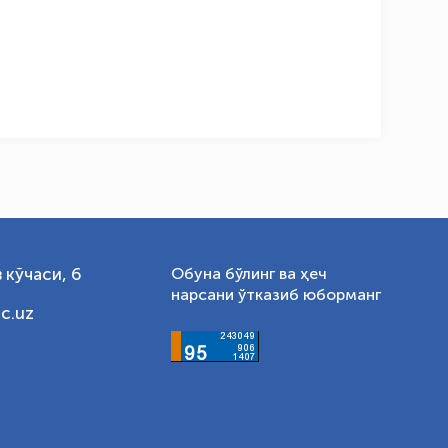
 кўчаси, 6
Обуна бўлинг ва ҳеч
нарсани ўтказиб юборманг
c.uz