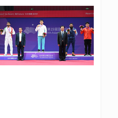
OLYMPCHIK AI - yordamchi
Онлайн · olympic.uz