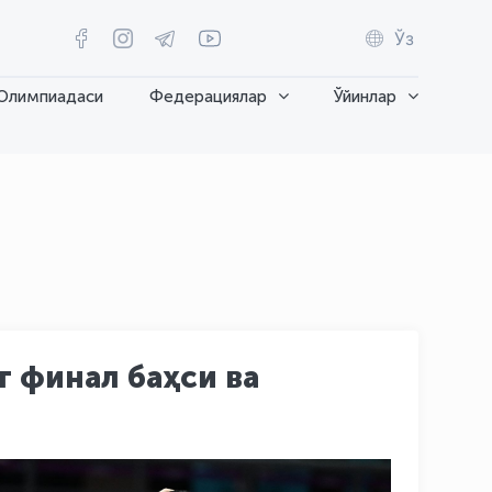
Ўз
Олимпиадаси
Федерациялар
Ўйинлар
 финал баҳси ва