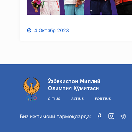
4 Октябр 2023
Ўзбекистон Миллий
Олимпия Қўмитаси
CITIUS
ALTIUS
FORTIUS
Биз ижтимоий тармоқларда: