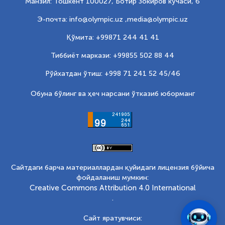
Манзил: Тошкент 100027, Ботир Зокиров кўчаси, 6
Э-почта: info@olympic.uz ,
media@olympic.uz
Қўмита: +99871 244 41 41
Тиббиёт маркази: +99855 502 88 44
Рўйхатдан ўтиш: +998 71 241 52 45/46
Обуна бўлинг ва ҳеч нарсани ўтказиб юборманг
Сайтдаги барча материаллардан қуйидаги лицензия бўйича
фойдаланиш мумкин:
Creative Commons Attribution 4.0 International
.
Сайт яратувчиси: