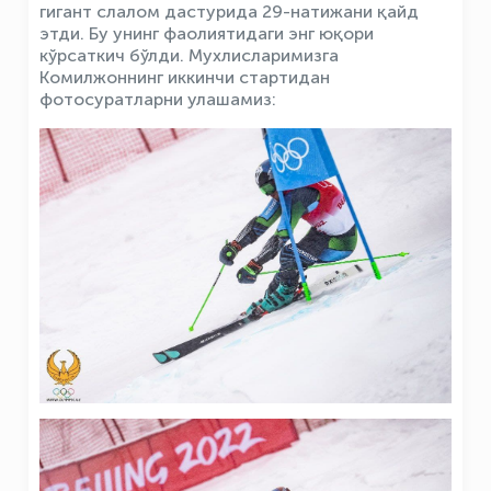
гигант слалом дастурида 29-натижани қайд
этди. Бу унинг фаолиятидаги энг юқори
кўрсаткич бўлди. Мухлисларимизга
Комилжоннинг иккинчи стартидан
фотосуратларни улашамиз: