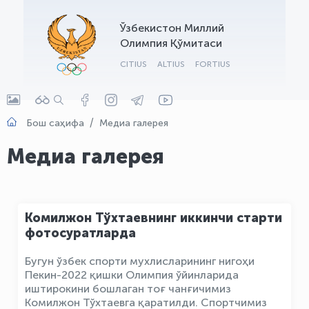
OLYMPCHIK AI - yordamchi
Ўзбекистон Миллий
Онлайн · olympic.uz
Олимпия Қўмитаси
CITIUS
ALTIUS
FORTIUS
Бош саҳифа
Медиа галерея
Медиа галерея
Комилжон Тўхтаевнинг иккинчи старти
фотосуратларда
Бугун ўзбек спорти мухлисларининг нигоҳи
Пекин-2022 қишки Олимпия ўйинларида
иштирокини бошлаган тоғ чанғичимиз
Комилжон Тўхтаевга қаратилди. Спортчимиз