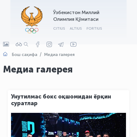
OLYMPCHIK AI - yordamchi
Ўзбекистон Миллий
Онлайн · olympic.uz
Олимпия Қўмитаси
CITIUS
ALTIUS
FORTIUS
Бош саҳифа
Медиа галерея
Медиа галерея
Унутилмас бокс оқшомидан ёрқин
суратлар