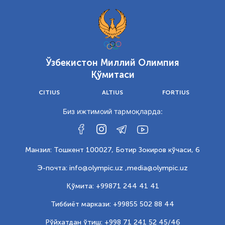
Ўзбекистон Миллий Олимпия
Қўмитаси
CITIUS
ALTIUS
FORTIUS
Биз ижтимоий тармоқларда:
Манзил: Тошкент 100027, Ботир Зокиров кўчаси, 6
Э-почта: info@olympic.uz ,
media@olympic.uz
Қўмита: +99871 244 41 41
Тиббиёт маркази: +99855 502 88 44
Рўйхатдан ўтиш: +998 71 241 52 45/46