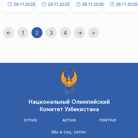
29.11.2025
29.11.2025
28.11.2025
28.11.2025
Олимпиады»
Олимпиады”
медали
спортсме
настала
в 17
расширяю
очередь
дисциплинах
знания
←
1
3
4
→
»
2
соревнований
в
по
области
таэквондо
антидопи
WT
Национальный Олимпийский
Комитет Узбекистана
CITIUS
ALTIUS
FORTIUS
Мы в соц. сетях: