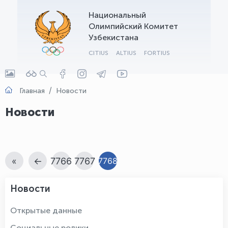
Национальный
OLYMPCHIK AI - yordamchi
Олимпийский Комитет
Онлайн · olympic.uz
Узбекистана
CITIUS
ALTIUS
FORTIUS
Главная
Новости
Новости
«
←
7766
7767
7768
Новости
Открытые данные
Социальные ролики