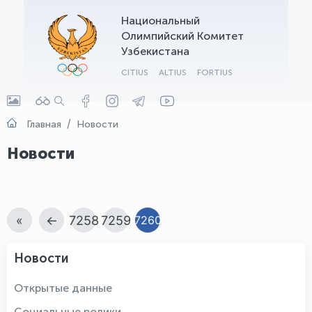
Национальный
OLYMPCHIK AI - yordamchi
Олимпийский Комитет
Онлайн · olympic.uz
Узбекистана
CITIUS
ALTIUS
FORTIUS
Главная
Новости
Новости
«
←
7258
7259
7260
Новости
Открытые данные
Социальные ролики