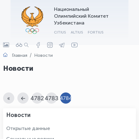
Национальный
OLYMPCHIK AI - yordamchi
Олимпийский Комитет
Онлайн · olympic.uz
Узбекистана
CITIUS
ALTIUS
FORTIUS
Главная
Новости
Новости
«
←
4782
4783
4784
Новости
Открытые данные
Социальные ролики