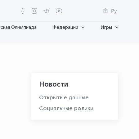
Ру
ская Олимпиада
Федерации
Игры
Новости
Открытые данные
Социальные ролики
OLYMPCHIK AI - yordamchi
Онлайн · olympic.uz