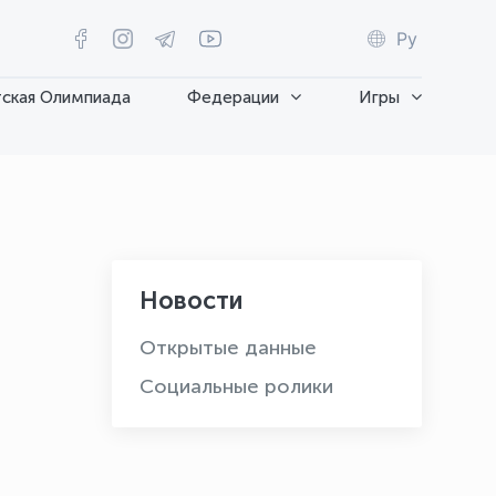
Ру
ская Олимпиада
Федерации
Игры
Новости
Открытые данные
Социальные ролики
OLYMPCHIK AI - yordamchi
Онлайн · olympic.uz