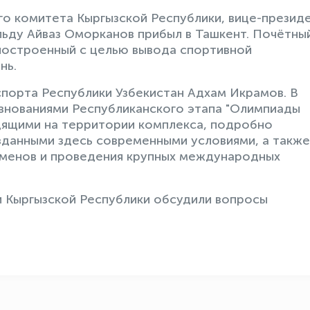
о комитета Кыргызской Республики, вице-презид
ьду Айваз Оморканов прибыл в Ташкент. Почётны
 построенный с целью вывода спортивной
нь.
порта Республики Узбекистан Адхам Икрамов. В
евнованиями Республиканского этапа "Олимпиады
дящими на территории комплекса, подробно
зданными здесь современными условиями, а также
менов и проведения крупных международных
и Кыргызской Республики обсудили вопросы