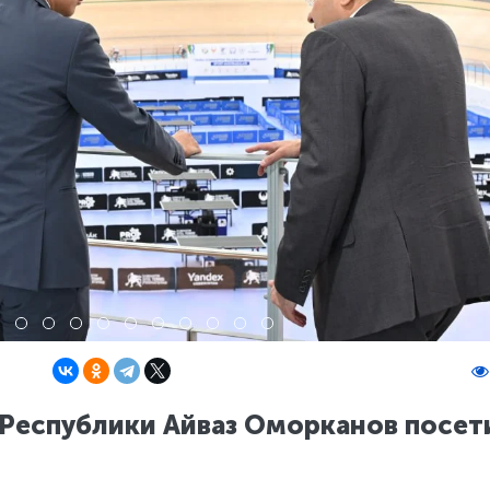
Республики Айваз Оморканов посет