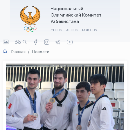
Национальный
OLYMPCHIK AI - yordamchi
Олимпийский Комитет
Онлайн · olympic.uz
Узбекистана
CITIUS
ALTIUS
FORTIUS
Главная
Новости